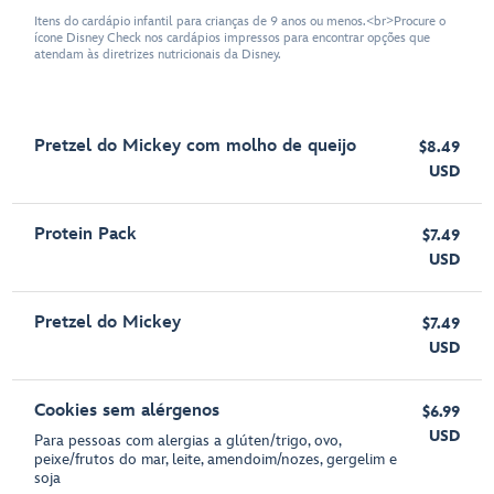
Itens do cardápio infantil para crianças de 9 anos ou menos.<br>Procure o
ícone Disney Check nos cardápios impressos para encontrar opções que
atendam às diretrizes nutricionais da Disney.
Pretzel do Mickey com molho de queijo
$8.49
USD
Protein Pack
$7.49
USD
Pretzel do Mickey
$7.49
USD
Cookies sem alérgenos
$6.99
USD
Para pessoas com alergias a glúten/trigo, ovo,
peixe/frutos do mar, leite, amendoim/nozes, gergelim e
soja