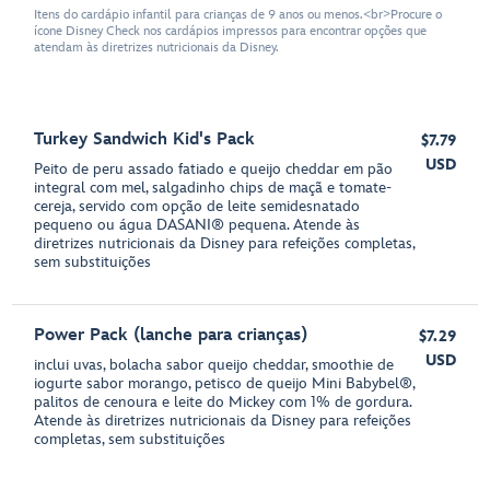
Itens do cardápio infantil para crianças de 9 anos ou menos.<br>Procure o
ícone Disney Check nos cardápios impressos para encontrar opções que
atendam às diretrizes nutricionais da Disney.
Turkey Sandwich Kid's Pack
$7.79
USD
Peito de peru assado fatiado e queijo cheddar em pão
integral com mel, salgadinho chips de maçã e tomate-
cereja, servido com opção de leite semidesnatado
pequeno ou água DASANI® pequena. Atende às
diretrizes nutricionais da Disney para refeições completas,
sem substituições
Power Pack (lanche para crianças)
$7.29
USD
inclui uvas, bolacha sabor queijo cheddar, smoothie de
iogurte sabor morango, petisco de queijo Mini Babybel®,
palitos de cenoura e leite do Mickey com 1% de gordura.
Atende às diretrizes nutricionais da Disney para refeições
completas, sem substituições