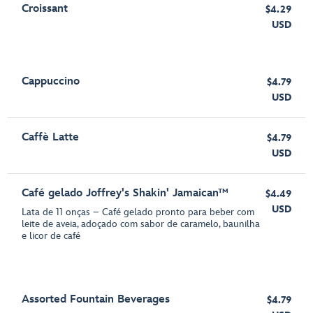
Croissant
$4.29
USD
Cappuccino
$4.79
USD
Caffè Latte
$4.79
USD
Café gelado Joffrey's Shakin' Jamaican™
$4.49
USD
Lata de 11 onças – Café gelado pronto para beber com
leite de aveia, adoçado com sabor de caramelo, baunilha
e licor de café
Assorted Fountain Beverages
$4.79