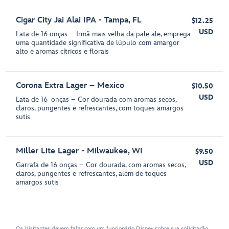
Cigar City Jai Alai IPA - Tampa, FL
$12.25
USD
Lata de 16 onças – Irmã mais velha da pale ale, emprega
uma quantidade significativa de lúpulo com amargor
alto e aromas cítricos e florais
Corona Extra Lager – Mexico
$10.50
USD
Lata de 16 onças – Cor dourada com aromas secos,
claros, pungentes e refrescantes, com toques amargos
sutis
Miller Lite Lager - Milwaukee, WI
$9.50
USD
Garrafa de 16 onças – Cor dourada, com aromas secos,
claros, pungentes e refrescantes, além de toques
amargos sutis
Os Visitantes devem falar com um funcionário Disney sobre sua solicitação