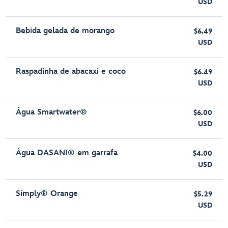
USD
Bebida gelada de morango
$6.49
USD
Raspadinha de abacaxi e coco
$6.49
USD
Água Smartwater®
$6.00
USD
Água DASANI® em garrafa
$4.00
USD
Simply® Orange
$5.29
USD