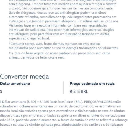
sem alérgenos. Embora tomemos medidas para ajudar a mitigar o contato
cruzado, não podemos garantir que nenhum item esteja completamente
livre de alérgenos. Nossas receitas anti-alérgicas podem usar óleos
altamente refinados, como óleo de soja, e/ou ingredientes processados em
instalações que também processam alérgenos. Em última análise, cabe aos
Visitantes fazer uma escolha informada, com base nas necessidades
individuais de cada dieta. Para obter mais informações sobre solicitações
anti-alérgicas, peça para falar com um funcionário treinado em dietas
especiais ao chegar ao local.
*Consumir carnes, aves, frutos do mar, mariscos ou ovos crus ou
malpassados pode aumentar o risco de doenças transmitidas por alimentos.
Os itens de base vegetal do nosso cardápio são preparados sem carne
animal, derivados de leite, ovos e mel.
Converter moeda
Dólar americano
Preço estimado em reais
$
R 5.13 BRL
1 Dólar americano (USD) = 5.1285 Reais brasileiros (BRL). PREÇOS/VALORES serão
cobrados em dólares americanos em um cartão de crédito válido. As estimativas em
moeda local são exibidas apenas para conveniência e são baseadas na taxa de câmbio
disponibilizada por empresas privadas as quais usam diversas fontes do mercado para
calculá-la, podendo variar diariamente. A fatura do cartão de crédito refletirá a cobrança
baseada na taxa de câmbio aplicada pela administradora do cartão de crédito/banco