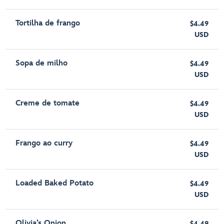
Tortilha de frango
$4.49
USD
Sopa de milho
$4.49
USD
Creme de tomate
$4.49
USD
Frango ao curry
$4.49
USD
Loaded Baked Potato
$4.49
USD
Olivia’s Onion
$4.49