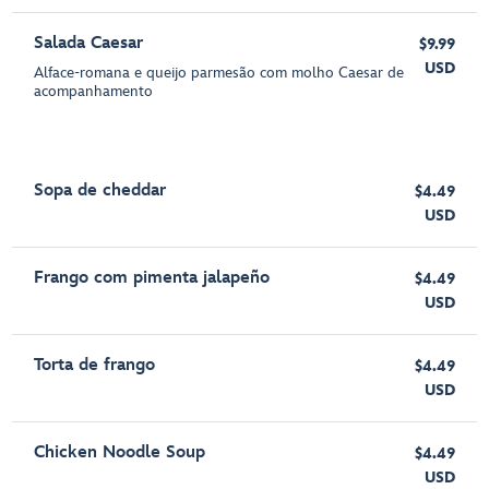
Salada Caesar
$9.99
USD
Alface-romana e queijo parmesão com molho Caesar de
acompanhamento
Sopa de cheddar
$4.49
USD
Frango com pimenta jalapeño
$4.49
USD
Torta de frango
$4.49
USD
Chicken Noodle Soup
$4.49
USD