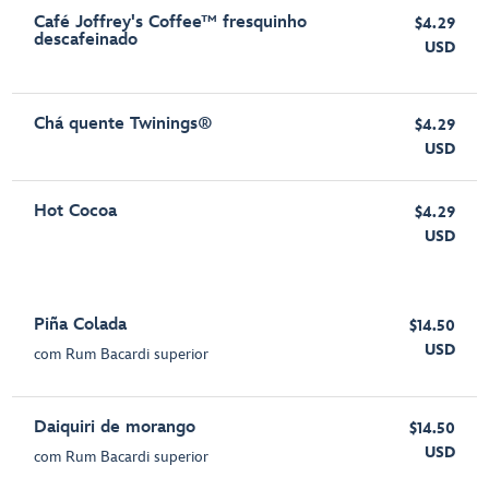
Café Joffrey's Coffee™ fresquinho
$4.29
descafeinado
USD
Chá quente Twinings®
$4.29
USD
Hot Cocoa
$4.29
USD
Piña Colada
$14.50
USD
com Rum Bacardi superior
Daiquiri de morango
$14.50
USD
com Rum Bacardi superior