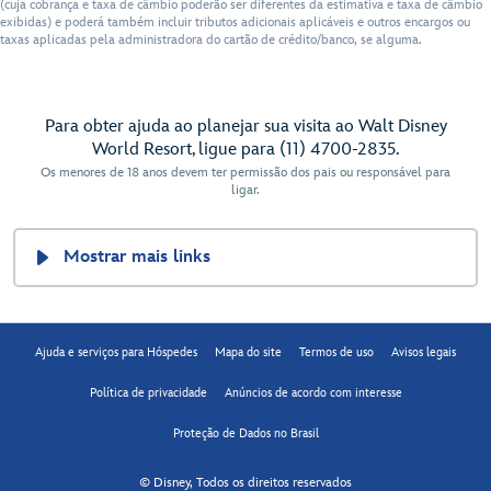
(cuja cobrança e taxa de câmbio poderão ser diferentes da estimativa e taxa de câmbio
exibidas) e poderá também incluir tributos adicionais aplicáveis e outros encargos ou
taxas aplicadas pela administradora do cartão de crédito/banco, se alguma.
Para obter ajuda ao planejar sua visita ao Walt Disney
World Resort, ligue para (11) 4700-2835.
Os menores de 18 anos devem ter permissão dos pais ou responsável para
ligar.
Mostrar mais links
Ajuda e serviços para Hóspedes
Mapa do site
Termos de uso
Avisos legais
Política de privacidade
Anúncios de acordo com interesse
Proteção de Dados no Brasil
© Disney, Todos os direitos reservados