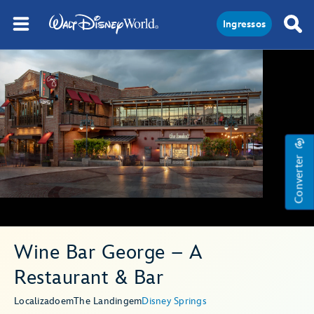
Ingressos
Converter
Wine Bar George – A
Restaurant & Bar
Localizado
em
The Landing
em
Disney Springs