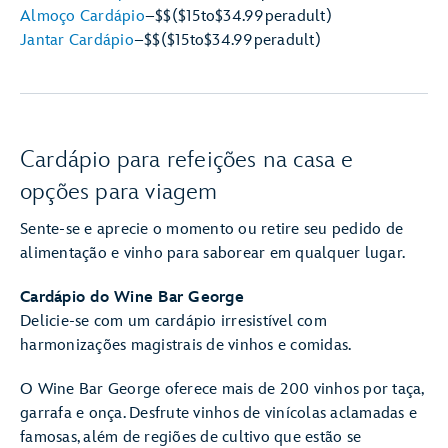
Almoço Cardápio
–
$$
($15
to
$34.99
per
adult)
Jantar Cardápio
–
$$
($15
to
$34.99
per
adult)
Cardápio para refeições na casa e
opções para viagem
Sente-se e aprecie o momento ou retire seu pedido de
alimentação e vinho para saborear em qualquer lugar.
Cardápio do Wine Bar George
Delicie-se com um cardápio irresistível com
harmonizações magistrais de vinhos e comidas.
O Wine Bar George oferece mais de 200 vinhos por taça,
garrafa e onça. Desfrute vinhos de vinícolas aclamadas e
famosas, além de regiões de cultivo que estão se