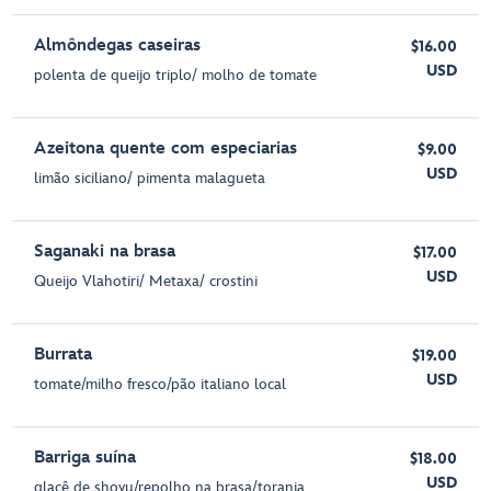
Almôndegas caseiras
$16.00
USD
polenta de queijo triplo/ molho de tomate
Azeitona quente com especiarias
$9.00
USD
limão siciliano/ pimenta malagueta
Saganaki na brasa
$17.00
USD
Queijo Vlahotiri/ Metaxa/ crostini
Burrata
$19.00
USD
tomate/milho fresco/pão italiano local
Barriga suína
$18.00
USD
glacê de shoyu/repolho na brasa/toranja