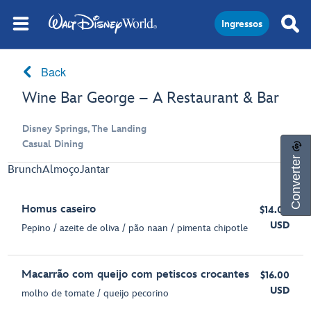
Ingressos
Back
Wine Bar George – A Restaurant & Bar
Disney Springs, The Landing
Casual Dining
Converter
Brunch
Almoço
Jantar
Homus caseiro
$14.00
USD
Pepino / azeite de oliva / pão naan / pimenta chipotle
Macarrão com queijo com petiscos crocantes
$16.00
USD
molho de tomate / queijo pecorino