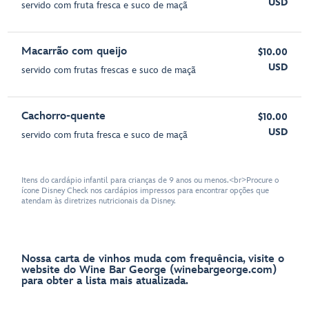
USD
servido com fruta fresca e suco de maçã
Macarrão com queijo
$10.00
USD
servido com frutas frescas e suco de maçã
Cachorro-quente
$10.00
USD
servido com fruta fresca e suco de maçã
Itens do cardápio infantil para crianças de 9 anos ou menos.<br>Procure o
ícone Disney Check nos cardápios impressos para encontrar opções que
atendam às diretrizes nutricionais da Disney.
Nossa carta de vinhos muda com frequência, visite o
website do Wine Bar George (winebargeorge.com)
para obter a lista mais atualizada.