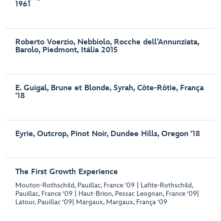
1961
Roberto Voerzio, Nebbiolo, Rocche dell’Annunziata,
Barolo, Piedmont, Itália 2015
E. Guigal, Brune et Blonde, Syrah, Côte-Rôtie, França
‘18
Eyrie, Outcrop, Pinot Noir, Dundee Hills, Oregon ‘18
The First Growth Experience
Mouton-Rothschild, Pauillac, France ‘09 | Lafite-Rothschild,
Pauillac, France ‘09 | Haut-Brion, Pessac Leognan, France ‘09|
Latour, Pauillac ‘09| Margaux, Margaux, França ‘09