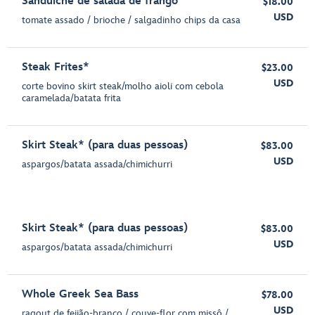
Sanduíche de salada de frango
$18.00
USD
tomate assado / brioche / salgadinho chips da casa
Steak Frites*
$23.00
USD
corte bovino skirt steak/molho aioli com cebola
caramelada/batata frita
Skirt Steak* (para duas pessoas)
$83.00
USD
aspargos/batata assada/chimichurri
Skirt Steak* (para duas pessoas)
$83.00
USD
aspargos/batata assada/chimichurri
Whole Greek Sea Bass
$78.00
USD
ragout de feijão-branco / couve-flor com missô /