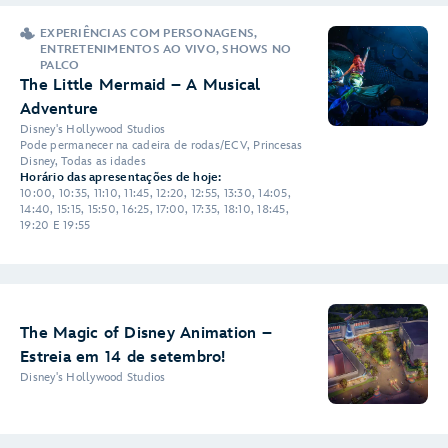
EXPERIÊNCIAS COM PERSONAGENS,
ENTRETENIMENTOS AO VIVO, SHOWS NO
PALCO
The Little Mermaid – A Musical
Adventure
Disney's Hollywood Studios
Pode permanecer na cadeira de rodas/ECV, Princesas
Disney, Todas as idades
Horário das apresentações de hoje:
10:00, 10:35, 11:10, 11:45, 12:20, 12:55, 13:30, 14:05,
14:40, 15:15, 15:50, 16:25, 17:00, 17:35, 18:10, 18:45,
19:20 E 19:55
The Magic of Disney Animation –
Estreia em 14 de setembro!
Disney's Hollywood Studios