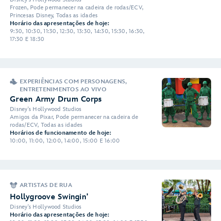
Frozen, Pode permanecer na cadeira de rodas/ECV,
Princesas Disney, Todas as idades
Horário das apresentações de hoje:
9:30, 10:30, 11:30, 12:30, 13:30, 14:30, 15:30, 16:30,
17:30 E 18:30
EXPERIÊNCIAS COM PERSONAGENS,
ENTRETENIMENTOS AO VIVO
Green Army Drum Corps
Disney's Hollywood Studios
Amigos da Pixar, Pode permanecer na cadeira de
rodas/ECV, Todas as idades
Horários de funcionamento de hoje:
10:00, 11:00, 12:00, 14:00, 15:00 E 16:00
ARTISTAS DE RUA
Hollygroove Swingin’
Disney's Hollywood Studios
Horário das apresentações de hoje: