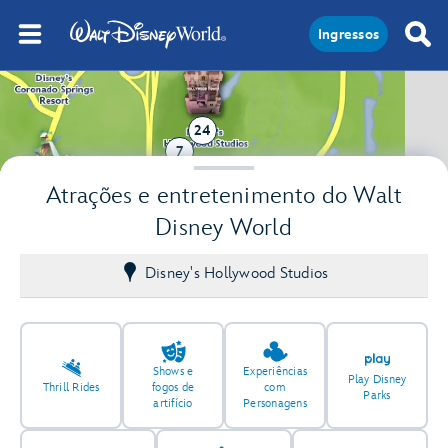
Ingressos
24
7
Atrações e entretenimento do Walt
Disney World
Disney's Hollywood Studios
Shows e
Experiências
Play Disney
Thrill Rides
fogos de
com
Parks
artifício
Personagens