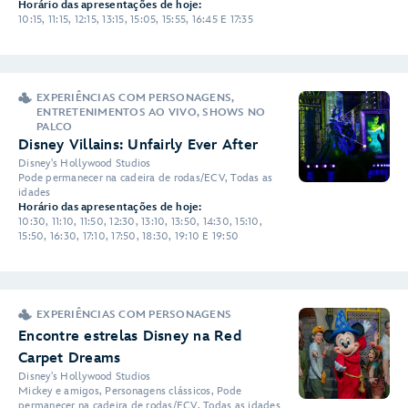
Horário das apresentações de hoje:
10:15, 11:15, 12:15, 13:15, 15:05, 15:55, 16:45 E 17:35
EXPERIÊNCIAS COM PERSONAGENS,
ENTRETENIMENTOS AO VIVO, SHOWS NO
PALCO
Disney Villains: Unfairly Ever After
Disney's Hollywood Studios
Pode permanecer na cadeira de rodas/ECV, Todas as
idades
Horário das apresentações de hoje:
10:30, 11:10, 11:50, 12:30, 13:10, 13:50, 14:30, 15:10,
15:50, 16:30, 17:10, 17:50, 18:30, 19:10 E 19:50
EXPERIÊNCIAS COM PERSONAGENS
Encontre estrelas Disney na Red
Carpet Dreams
Disney's Hollywood Studios
Mickey e amigos, Personagens clássicos, Pode
permanecer na cadeira de rodas/ECV, Todas as idades