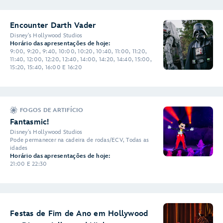
Encounter Darth Vader
Disney's Hollywood Studios
Horário das apresentações de hoje:
9:00, 9:20, 9:40, 10:00, 10:20, 10:40, 11:00, 11:20,
11:40, 12:00, 12:20, 12:40, 14:00, 14:20, 14:40, 15:00,
15:20, 15:40, 16:00 E 16:20
FOGOS DE ARTIFÍCIO
Fantasmic!
Disney's Hollywood Studios
Pode permanecer na cadeira de rodas/ECV, Todas as
idades
Horário das apresentações de hoje:
21:00 E 22:30
Festas de Fim de Ano em Hollywood