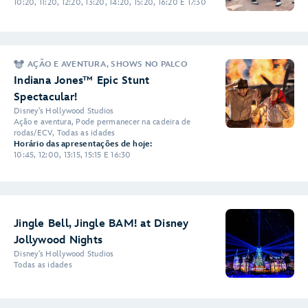
10:20, 11:20, 12:20, 13:20, 14:20, 15:20, 16:20 E 17:30
AÇÃO E AVENTURA, SHOWS NO PALCO
Indiana Jones™ Epic Stunt
Spectacular!
Disney's Hollywood Studios
Ação e aventura, Pode permanecer na cadeira de
rodas/ECV, Todas as idades
Horário das apresentações de hoje:
10:45, 12:00, 13:15, 15:15 E 16:30
Jingle Bell, Jingle BAM! at Disney
Jollywood Nights
Disney's Hollywood Studios
Todas as idades