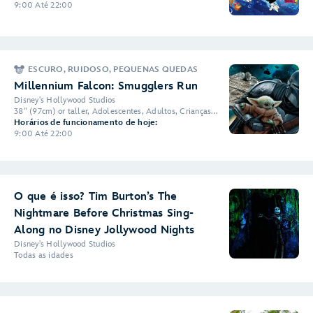
9:00 Até 22:00
ESCURO, RUIDOSO, PEQUENAS QUEDAS
Millennium Falcon: Smugglers Run
Disney's Hollywood Studios
38" (97cm) or taller, Adolescentes, Adultos, Crianças...
Horários de funcionamento de hoje:
9:00 Até 22:00
O que é isso? Tim Burton’s The
Nightmare Before Christmas Sing-
Along no Disney Jollywood Nights
Disney's Hollywood Studios
Todas as idades