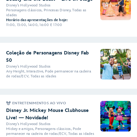
Disney's Hollywood Studios
Personagens clássicos, Princesas Disney, Todas as
idades
Horário das apresentações de hoje:
11:00, 13:00, 14:00, 16:00 E 17:00
Coleção de Personagens Disney Fab
50
Disney's Hollywood Studios
Any Height, Interactive, Pode permanecer na cadeira
de rodas/ECV, Todas as idades
ENTRETENIMENTOS AO VIVO
Disney Jr. Mickey Mouse Clubhouse
Live! — Novidade!
Disney's Hollywood Studios
Mickey e amigos, Personagens clássicos, Pode
permanecer na cadeira de rodas/ECV, Todas as idades