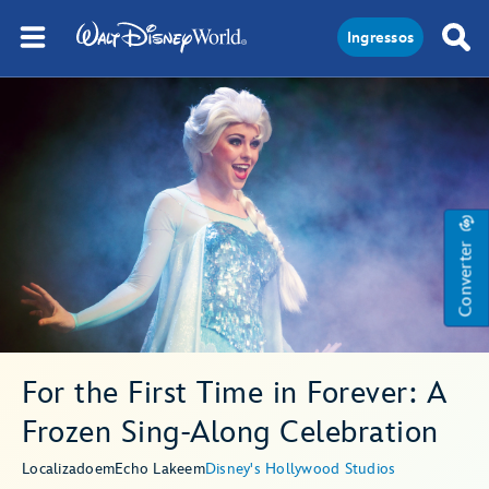
Ingressos
Converter
For the First Time in Forever: A
Frozen Sing-Along Celebration
Localizado
em
Echo Lake
em
Disney's Hollywood Studios