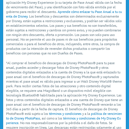
aplicación My Disney Experience (o su tarjeta de Pase Anual válida con la fecha
de vencimiento del Pase), y una identificación con foto válida emitida por el
gobierno para recibir el descuento.
Aprende cómo enlazar tu Pase Anual a tu cu
enta de Disney.
Los beneficios y descuentos son determinados exclusivamente
por Disney, están sujetos a restricciones y exclusiones, y podrían ser válidos solo
en establecimientos selectos. Los pases y sus beneficios no son transferibles,
están sujetos a restricciones y cambios sin previo aviso, y no pueden combinarse
con ningún otro descuento, oferta o promoción. Los pases son solo para uso
personal. No se permite el uso de pases ni de sus beneficios para propósitos
comerciales o para el beneficio de otros, incluyendo, entre otros, la compra de
productos con la intención de revender dichos productos o compartir los
beneficios con personas que no son Dueños de Pases.
³Al comprar el beneficio de descargas de Disney PhotoPass® para tu pase
anual, puedes acceder y descargar fotos de Disney PhotoPass® y otros
contenidos digitales enlazados a la cuenta de Disney a la que está enlazado tu
pase anual con el beneficio de descargas de Disney PhotoPass® y capturados
mientras el pase anual es válido para ingresar a un Walt Disney World® theme
park. Para recibir ciertas fotos de las atracciones y otro contenido digital
elegible, se requiere una MagicBand o un dispositivo móvil elegible con
tecnología Bluetooth® habilitada para la aplicación My Disney Experience. Las
fotos y otros contenidos digitales enlazados a una cuenta de Disney que tiene un
pase anual con el beneficio de descargas de Disney PhotoPass® vencerán a los
365 días a partir de la fecha de captura. El beneficio de descargas de Disney
PhotoPass® está sujeto a los
términos y condiciones
y a la
política de vencimien
to de Disney PhotoPass
, así como a los
términos y condiciones de My Disney Ex
perience
. No nos responsabilizamos por la pérdida o el daño de fotos. Se
requiere inscripción en línea. Las descargas están restringidas solamente al uso