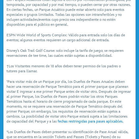
temporada, por capacidad y por mal tiempo, o pueden cerrar por otras razones.
En ciertas fechas, un Parque Acuático puede estar abierto solo para eventos
especiales o grupos limitados. Todas las opciones son intransferibles y no
incluyen actividades/eventos cuyo precio sea independiente o no estén
disponibles para el público en general.
ESPN Wide World of Sports Complex: Válido para entrada solo los días de
eventos; algunos eventos requieren un cargo adicional de entrada.
Disney’s Oak Trail Golf Course: solo incluye la tarifa de juego; se requieren
reservaciones de tee time, las cuales están sujetas a disponibilidad.
†Los Visitantes menores de 18 años deben tener permiso de los padres o
tutores para llamar.
¹Para visitar más de un Parque por día, los Dueños de Pases Anuales deben
hacer una reservación de Parque Temático para el primer parque que planean
visitar E ingresar a ese primer Parque antes de visitar otro. Después de ingresar
al primer Parque, los Dueños de Pases podrán visitar los otros Parques
Temáticos hasta el horario de cierre programado de cada parque. En este
momento, no se requiere una reservación de Parque Temático después del
primer Parque; sin embargo, los requisitos de reservación están sujetos a
cambios. La posibilidad de visitar otro Parque estará sujeta a las limitaciones
de capacidad del Parque y a las
fechas restringidas para pases aplicables.
²Los Dueños de Pases deben presentar su identificación de Pase Anual válida,
que se encuentra en la sección Tickets and Passes (Tickets y Pases) de su