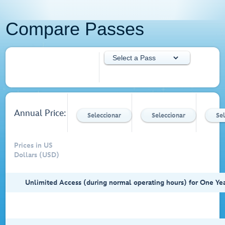
Compare Passes
Types of Passes 1
Types of Prices and Destinations
Annual Price:
Seleccionar
Seleccionar
Se
Prices in US
Dollars (USD)
Unlimited Access (during normal operating hours) for One Yea