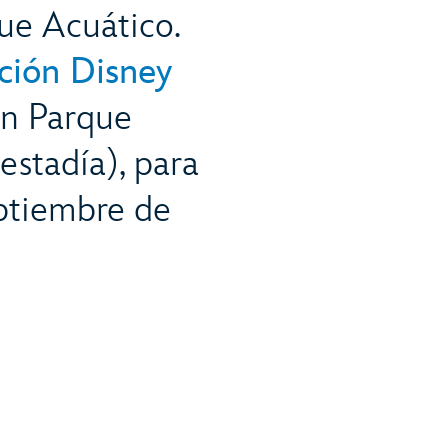
ue Acuático.
cción Disney
un Parque
estadía), para
eptiembre de