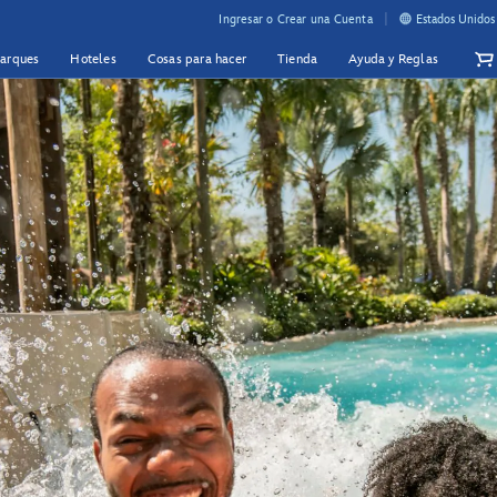
Ingresar o Crear una Cuenta
Estados Unidos
Parques
Hoteles
Cosas para hacer
Tienda
Ayuda y Reglas