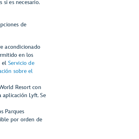
si es necesario.
opciones de
re acondicionado
rmitido en los
n el
Servicio de
ción sobre el
 World Resort con
a aplicación Lyft. Se
os Parques
ible por orden de