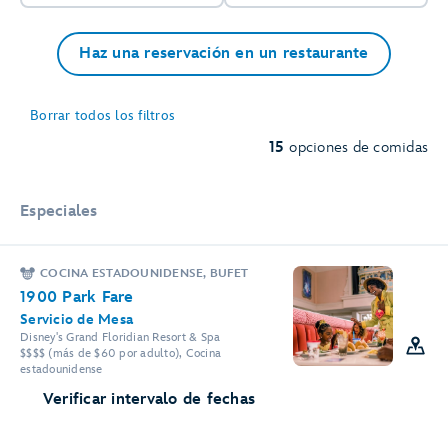
Haz una reservación en un restaurante
6
Borrar todos los filtros
2
15
opciones de comidas
2
Especiales
COCINA ESTADOUNIDENSE, BUFET
1900 Park Fare
Servicio de Mesa
Disney's Grand Floridian Resort & Spa
$$$$ (más de $60 por adulto), Cocina
estadounidense
Verificar intervalo de fechas