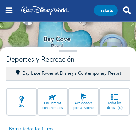
Tickets
Deportes y Recreación
Bay Lake Tower at Disney's Contemporary Resort
Encuentros
Actividades
Todos los
Golf
con animales
por la Noche
filtros
(0)
Borrar todos los filtros