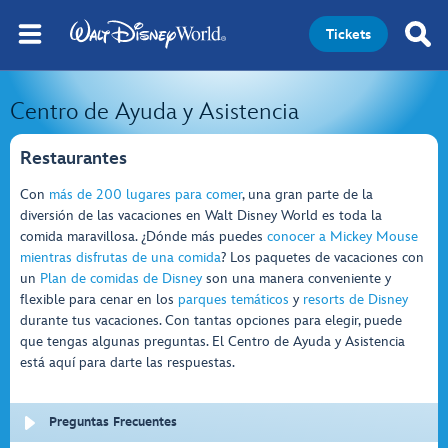
Tickets
Centro de Ayuda y Asistencia
Restaurantes
Con
más de 200 lugares para comer
, una gran parte de la
diversión de las vacaciones en Walt Disney World es toda la
comida maravillosa. ¿Dónde más puedes
conocer a Mickey Mouse
mientras disfrutas de una comida
? Los paquetes de vacaciones con
un
Plan de comidas de Disney
son una manera conveniente y
flexible para cenar en los
parques temáticos
y
resorts de Disney
durante tus vacaciones. Con tantas opciones para elegir, puede
que tengas algunas preguntas. El Centro de Ayuda y Asistencia
está aquí para darte las respuestas.
Preguntas Frecuentes