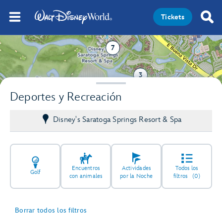
Tickets
7
3
Deportes y Recreación
Disney's Saratoga Springs Resort & Spa
Encuentros
Actividades
Todos los
Golf
con animales
por la Noche
filtros
(0)
Borrar todos los filtros