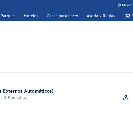
México 
y Parques
Hoteles
Cosas para hacer
Ayuda y Reglas
s Externos Automáticos)
las & Bungalows