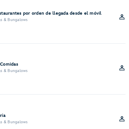
estaurantes por orden de llegada desde el móvil
las & Bungalows
 Comidas
las & Bungalows
ría
las & Bungalows