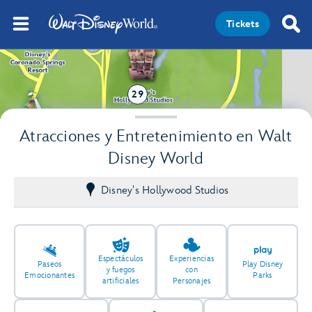
Tickets
29
Atracciones y Entretenimiento en Walt
Disney World
Disney's Hollywood Studios
Espectáculos
Experiencias
Paseos
Play Disney
y fuegos
con
Emocionantes
Parks
artificiales
Personajes