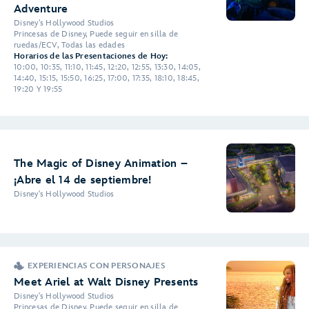
Adventure
Disney's Hollywood Studios
Princesas de Disney, Puede seguir en silla de
ruedas/ECV, Todas las edades
Horarios de las Presentaciones de Hoy:
10:00, 10:35, 11:10, 11:45, 12:20, 12:55, 13:30, 14:05,
14:40, 15:15, 15:50, 16:25, 17:00, 17:35, 18:10, 18:45,
19:20 Y 19:55
The Magic of Disney Animation –
¡Abre el 14 de septiembre!
Disney's Hollywood Studios
EXPERIENCIAS CON PERSONAJES
Meet Ariel at Walt Disney Presents
Disney's Hollywood Studios
Princesas de Disney, Puede seguir en silla de