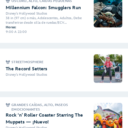
OSCURO, ALTO, CAÍDAS PEQUEÑAS
Millennium Falcon: Smugglers Run
Disney's Hollywood Studios
38 in (97 cm) o más, Adolescentes, Adultos, Debe
transferirse desde silla de ruedas/ECV...
Horas:
9:00 A 22:00
STREETMOSPHERE
The Record Setters
Disney's Hollywood Studios
GRANDES CAÍDAS, ALTO, PASEOS
EMOCIONANTES
Rock ‘n’ Roller Coaster Starring The
Muppets — ¡Nuevo!
Disney's Hollywood Studios