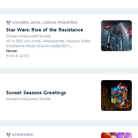
OSCURO, ALTO, CAÍDAS PEQUEÑAS
Star Wars: Rise of the Resistance
Disney's Hollywood Studios
40 in (102 cm) o más, Adolescentes, Adultos, Debe
transferirse desde silla de ruedas/ECV...
Horas:
9:00 A 22:00
Sunset Seasons Greetings
Disney's Hollywood Studios
GIRATORIA