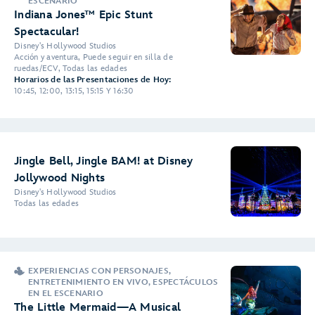
ESCENARIO
Indiana Jones™ Epic Stunt
Spectacular!
Disney's Hollywood Studios
Acción y aventura, Puede seguir en silla de
ruedas/ECV, Todas las edades
Horarios de las Presentaciones de Hoy:
10:45, 12:00, 13:15, 15:15 Y 16:30
Jingle Bell, Jingle BAM! at Disney
Jollywood Nights
Disney's Hollywood Studios
Todas las edades
EXPERIENCIAS CON PERSONAJES,
ENTRETENIMIENTO EN VIVO, ESPECTÁCULOS
EN EL ESCENARIO
The Little Mermaid—A Musical