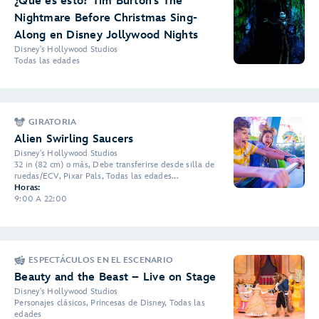
¿Qué es esto? Tim Burton’s The
Nightmare Before Christmas Sing-
Along en Disney Jollywood Nights
Disney's Hollywood Studios
Todas las edades
GIRATORIA
Alien Swirling Saucers
Disney's Hollywood Studios
32 in (82 cm) o más, Debe transferirse desde silla de
ruedas/ECV, Pixar Pals, Todas las edades...
Horas:
9:00 A 22:00
ESPECTÁCULOS EN EL ESCENARIO
Beauty and the Beast – Live on Stage
Disney's Hollywood Studios
Personajes clásicos, Princesas de Disney, Todas las
edades