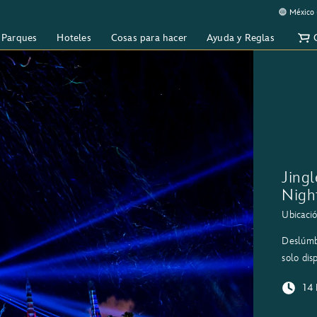
México 
y Parques
Hoteles
Cosas para hacer
Ayuda y Reglas
Jingl
Nigh
Ubicació
Deslúmbr
solo dis
14