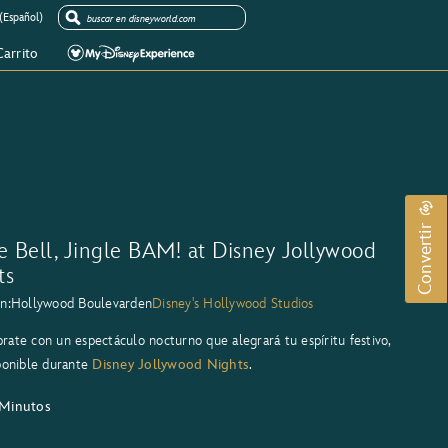
(Español)
Carrito
Convertir
e Bell, Jingle BAM! at Disney Jollywood
ts
n:
Hollywood Boulevard
en
Disney's Hollywood Studios
ate con un espectáculo nocturno que alegrará tu espíritu festivo,
ponible durante
Disney Jollywood Nights
.
 Minutos