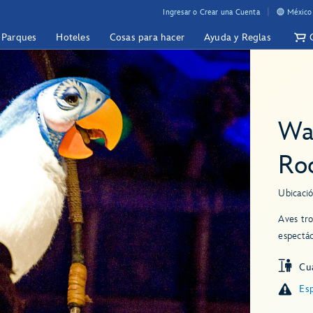
Ingresar o Crear una Cuenta
México 
y Parques
Hoteles
Cosas para hacer
Ayuda y Reglas
Wal
Ro
Ubicació
Aves tro
espectác
Cua
Esp