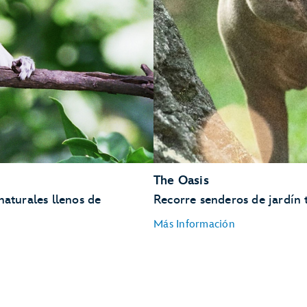
Murciélagos
Gibones
Dragones de Komodo
Tigres
The Oasis
naturales llenos de
Recorre senderos de jardín 
Más Información