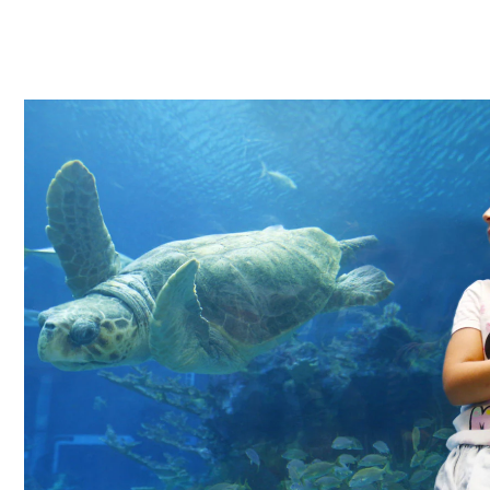
Flamencos
Invertebrados
Canguros
Lémures
Nutrias
Monos tití
Buitres