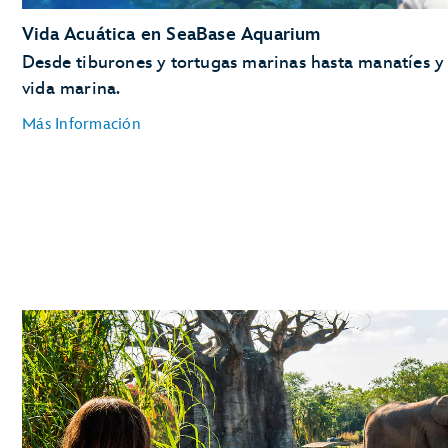
Vida Acuática en SeaBase Aquarium
Desde tiburones y tortugas marinas hasta manatíes y
vida marina.
Más Información
Peces de Arrecife de Coral
Arrecifes de coral
Manatíes
Tortugas Marinas
Tiburones y Mantarrayas