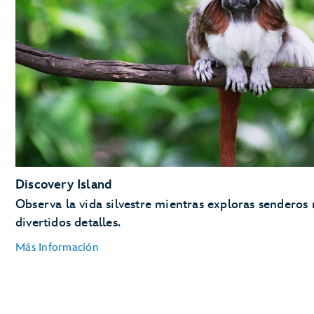
Elefantes
Flamencos
Jirafas
Gorilas
Hipopótamos
Leones
Suricatas
Okapi
Rinocerontes
Cebras
Discovery Island
Observa la vida silvestre mientras exploras senderos 
divertidos detalles.
Más Información