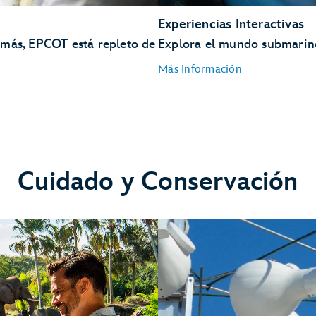
Experiencias Interactivas
 más, EPCOT está repleto de
Explora el mundo submarino
Más Información
Turtle Talk With Crush
Cuidado y Conservación
Bruce’s Shark World