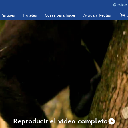
México 
y Parques
Hoteles
Cosas para hacer
Ayuda y Reglas
Reproducir el video completo