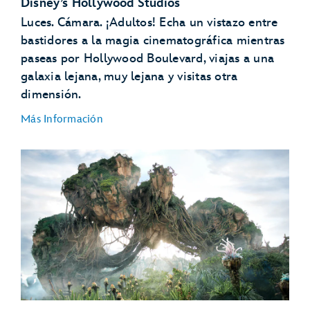
Disney’s Hollywood Studios
Luces. Cámara. ¡Adultos! Echa un vistazo entre
bastidores a la magia cinematográfica mientras
paseas por Hollywood Boulevard, viajas a una
galaxia lejana, muy lejana y visitas otra
dimensión.
Más Información
Star Wars: Galaxy’s Edge
The Twilight Zone™
Tower of Terror
Rock