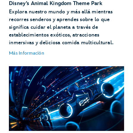
Disney’s Animal Kingdom Theme Park
‘n’ Roller Coaster Starring The Muppets
Explora nuestro mundo y más allá mientras
recorres senderos y aprendes sobre lo que
significa cuidar el planeta a través de
establecimientos exóticos, atracciones
inmersivas y deliciosa comida multicultural.
Más Información
Avatar
Flight of Passage