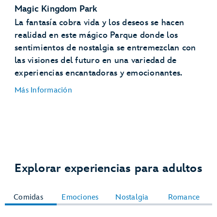
Magic Kingdom Park
Expedition Everest – Legend of the
Forbidden Mountain
La fantasía cobra vida y los deseos se hacen
realidad en este mágico Parque donde los
Kilimanjaro Safaris
sentimientos de nostalgia se entremezclan con
las visiones del futuro en una variedad de
experiencias encantadoras y emocionantes.
Más Información
Explorar experiencias para adultos
TRON Lightcycle /
Run Presented by Enterprise
TRON
Comidas
Emociones
Nostalgia
Romance
Happily Ever After