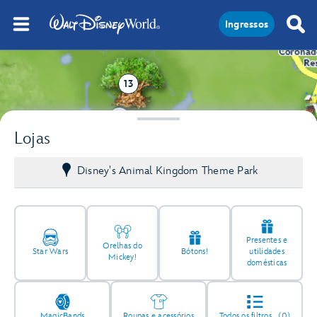
Ingressos
13
3
Lojas
Disney's Animal Kingdom Theme Park
Presentes e
Orelhas do
Star Wars
Bótons!
utilidades
Mickey!
domésticas
MagicBands
Roupas e acessórios
Todos os filtros
(0)