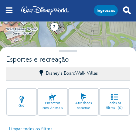
Ingressos
2
Esportes e recreação
Disney's BoardWalk Villas
Encontros
Atividades
Todos os
Golf
com Animais
noturnas
filtros
(0)
Limpar todos os filtros