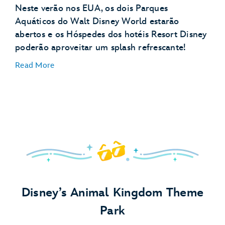
Neste verão nos EUA, os dois Parques
Aquáticos do Walt Disney World estarão
abertos e os Hóspedes dos hotéis Resort Disney
Bibliotecas especiais:
poderão aproveitar um splash refrescante!
Read More
Festa do pijama:
Festa na piscina:
Disney’s Animal Kingdom Theme
Fogueira:
Park