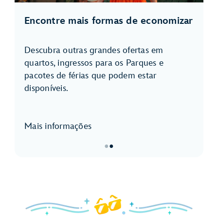
Encontre mais formas de economizar
Descubra outras grandes ofertas em
quartos, ingressos para os Parques e
pacotes de férias que podem estar
disponíveis.
Mais informações
●
●
Item
2
de
2,
<p>Encontre