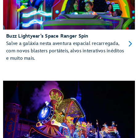
Buzz Lightyear’s Space Ranger Spin
Salve a galáxia nesta aventura espacial recarregada,
com novos blasters portáteis, alvos interativos inéditos
e muito mais.