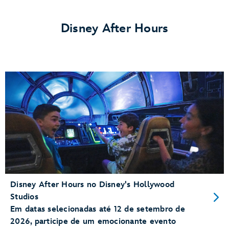
mais
formas
Disney After Hours
de
economizar</p>
Disney After Hours no Disney's Hollywood
Studios
Em datas selecionadas até 12 de setembro de
2026, participe de um emocionante evento