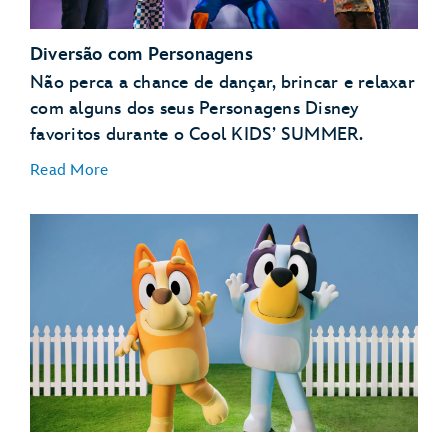
Diversão com Personagens
Não perca a chance de dançar, brincar e relaxar
com alguns dos seus Personagens Disney
favoritos durante o Cool KIDS’ SUMMER.
Read More
GoofyCore na CommuniCore Hall – EPCOT
Jessie’s Roundup: A Rip-Roarin’ Revue! Apresentado
por Babybel® no The Diamond Horseshoe – Magic
Kingdom Park