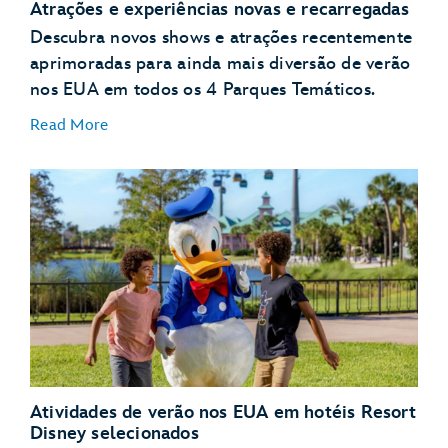
Atrações e experiências novas e recarregadas
Descubra novos shows e atrações recentemente
aprimoradas para ainda mais diversão de verão
nos EUA em todos os 4 Parques Temáticos.
Read More
NOVIDADE – Bluey’s Wild World na Conservation
Station – Disney’s Animal Kingdom Theme Park
NOVIDADE – Disney Jr. Mickey Mouse Clubhouse
Live! – Disney’s Hollywood Studios
Atividades de verão nos EUA em hotéis Resort
Disney selecionados