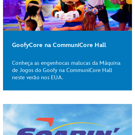
GoofyCore na CommuniCore Hall
Conheça as engenhocas malucas da Máquina
de Jogos do Goofy na CommuniCore Hall
neste verão nos EUA.