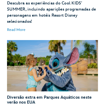
Descubra as experiências do Cool KIDS’
Buzz Lightyear’s Space Ranger Spin – Magic
SUMMER, incluindo aparições programadas de
Kingdom Park
personagens em hotéis Resort Disney
selecionados!
Read More
NOVIDADE – Zootopia: Better Together! – Disney’s
Animal Kingdom Theme Park
Disney’s Art of Animation Resort
Disney’s Caribbean Beach Resort
Disney’s Pop Century Resort
Disney’s Port Orleans Resort – Riverside
Diversão extra em Parques Aquáticos neste
verão nos EUA
Aparições programadas de personagens: