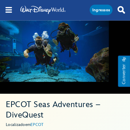
Ingressos
Converter
EPCOT Seas Adventures –
DiveQuest
Localizado
em
EPCOT