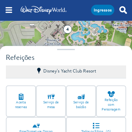
Ingressos
4
Refeições
Disney's Yacht Club Resort
Refeição
Aceita
Serviço de
Serviço de
com
reservas
mesa
balcão
Personagem
Fine/Signature Dining
Todos os filtros
(0)