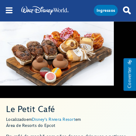
Ingressos
Converter
Le Petit Café
Localizado
em
Disney's Riviera Resort
em
Área de Resorts do Epcot