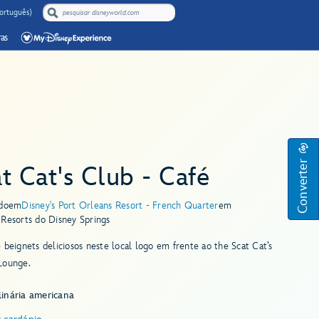
Português)
as
Converter
t Cat's Club - Café
do
em
Disney's Port Orleans Resort - French Quarter
em
Resorts do Disney Springs
 beignets deliciosos neste local logo em frente ao the Scat Cat’s
Lounge.
inária americana