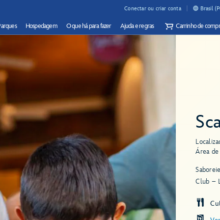
Conectar ou criar conta
Brasil (
Parques
Hospedagem
O que há para fazer
Ajuda e regras
Carrinho de compr
Sca
Localiza
Área de 
Saboreie
Club – 
Cul