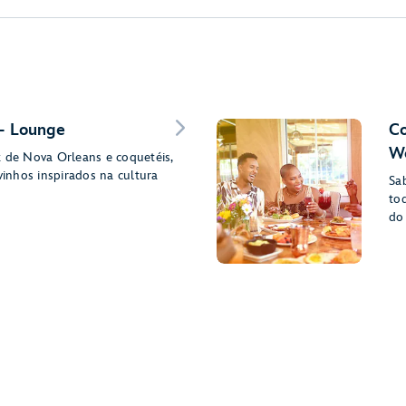
 – Lounge
Co
Wo
z de Nova Orleans e coquetéis,
 vinhos inspirados na cultura
Sa
to
do