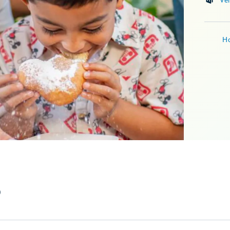
Ve
Ho
)