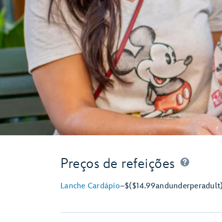
Preços de refeições
Lanche Cardápio
–
$
($14.99
and
under
per
adult