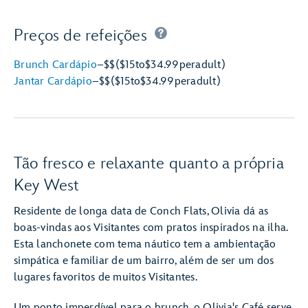
Preços de refeições
Brunch Cardápio
–
$$
($15
to
$34.99
per
adult)
Jantar Cardápio
–
$$
($15
to
$34.99
per
adult)
Tão fresco e relaxante quanto a própria
Key West
Residente de longa data de Conch Flats, Olivia dá as
boas-vindas aos Visitantes com pratos inspirados na ilha.
Esta lanchonete com tema náutico tem a ambientação
simpática e familiar de um bairro, além de ser um dos
lugares favoritos de muitos Visitantes.
Um ponto imperdível para o brunch, o Olivia's Café serve