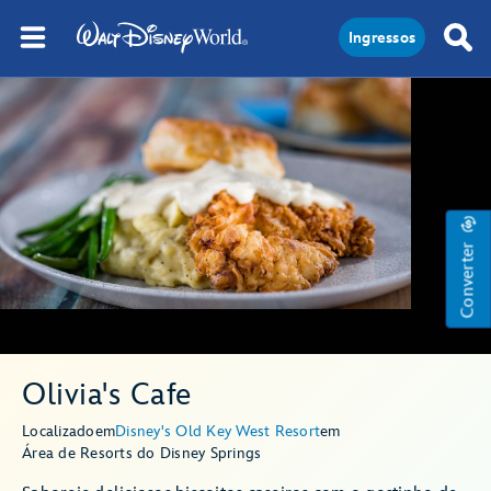
Ingressos
Converter
Olivia's Cafe
Localizado
em
Disney's Old Key West Resort
em
Área de Resorts do Disney Springs