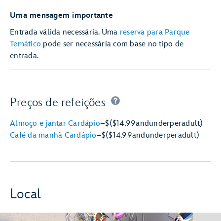
Uma mensagem importante
Entrada válida necessária. Uma
reserva para Parque
Temático
pode ser necessária com base no tipo de
entrada.
Preços de refeições
Almoço e jantar Cardápio
–
$
($14.99
and
under
per
adult)
Café da manhã Cardápio
–
$
($14.99
and
under
per
adult)
Local