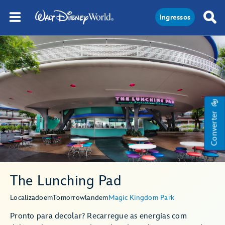
Ingressos
Converter
The Lunching Pad
Localizado
em
Tomorrowland
em
Magic Kingdom Park
Pronto para decolar? Recarregue as energias com