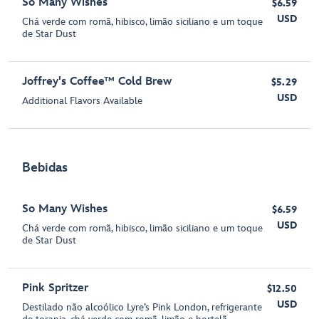
So Many Wishes
$6.59
USD
Chá verde com romã, hibisco, limão siciliano e um toque
de Star Dust
Joffrey's Coffee™ Cold Brew
$5.29
USD
Additional Flavors Available
Bebidas
So Many Wishes
$6.59
USD
Chá verde com romã, hibisco, limão siciliano e um toque
de Star Dust
Pink Spritzer
$12.50
USD
Destilado não alcoólico Lyre’s Pink London, refrigerante