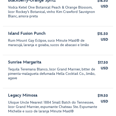
Blackberry-Orange Spritz
$16.50
USD
Vodca Ketel One Botanical Peach & Orange Blossom,
licor Rockey’s Botanical, vinho Kim Crawford Sauvignon
Blanc, amora-preta
Island Fusion Punch
$15.50
USD
Rum Mount Gay Eclipse, suco Minute Maid® de
maracujá, laranja e goiaba, sucos de abacaxi e limão
Sunrise Margarita
$17.50
USD
Tequila Teremana Blanco, licor Grand Marnier, bitter de
pimenta-malagueta defumada Hella Cocktail Co., limão,
agave
Legacy Mimosa
$19.50
USD
Uísque Uncle Nearest 1884 Small Batch do Tennessee,
licor Grand Marnier, espumante Chateau Ste. Espumante
Michelle e suco de laranja Minute Maid®