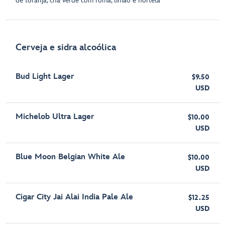
de toranja, chá verde com romã, limão e hortelã
Cerveja e sidra alcoólica
Bud Light Lager
$9.50
USD
Michelob Ultra Lager
$10.00
USD
Blue Moon Belgian White Ale
$10.00
USD
Cigar City Jai Alai India Pale Ale
$12.25
USD