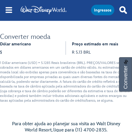
Ingressos
Converter moeda
Dólar americano
Preço estimado em reais
$
R 5.13 BRL
1 Dólar americano (USD) = 5.1285 Reais brasileiros (BRL). PREÇOS/VALORES serão
Converter
cobrados em dólares americanos em um cartão de crédito válido. As estimativas em
moeda local são exibidas apenas para conveniência e são baseadas na taxa de câmbio
disponibilizada por empresas privadas as quais usam diversas fontes do mercado para
calculá-la, podendo variar diariamente. A fatura do cartão de crédito refletirá a cobrança
baseada na taxa de câmbio aplicada pela administradora do cartão de crédito/banco
(cuja cobrança e taxa de câmbio poderão ser diferentes da estimativa e taxa de câmbio
exibidas) e poderá também incluir tributos adicionais aplicáveis e outros encargos ou
taxas aplicadas pela administradora do cartão de crédito/banco, se alguma.
Para obter ajuda ao planejar sua visita ao Walt Disney
World Resort, ligue para (11) 4700-2835.