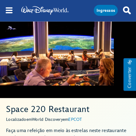
Ingressos
Converter
Space 220 Restaurant
Localizado
em
World Discovery
em
EPCOT
Faça uma refeição em meio às estrelas neste restaurante