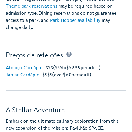
Theme park reservations
may be required based on
admission type. Dining reservations do not guarantee
access to a park, and
Park Hopper availability
may
change daily.
Preços de refeições
Almoço Cardápio
–
$$$
($35
to
$59.99
per
adult)
Jantar Cardápio
–
$$$$
(over
$60
per
adult)
A Stellar Adventure
Embark on the ultimate culinary exploration from this
new expansion of the Mission: Pavilhão SPACE.