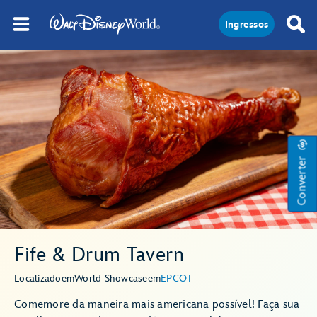
Ingressos
Converter
Fife & Drum Tavern
Localizado
em
World Showcase
em
EPCOT
Comemore da maneira mais americana possível! Faça sua