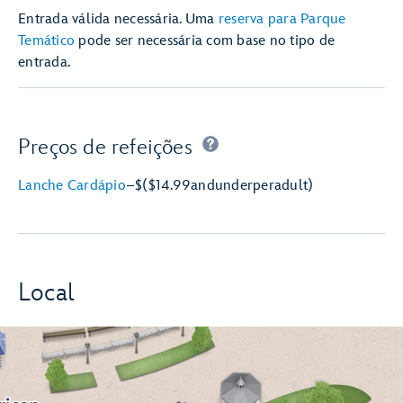
Entrada válida necessária. Uma
reserva para Parque
Temático
pode ser necessária com base no tipo de
entrada.
Preços de refeições
Lanche Cardápio
–
$
($14.99
and
under
per
adult)
Local