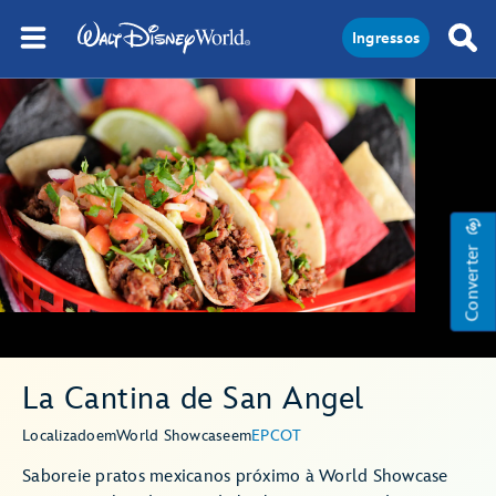
Ingressos
Converter
La Cantina de San Angel
Localizado
em
World Showcase
em
EPCOT
Saboreie pratos mexicanos próximo à World Showcase