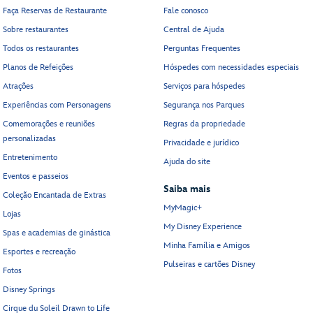
Faça Reservas de Restaurante
Fale conosco
Sobre restaurantes
Central de Ajuda
Todos os restaurantes
Perguntas Frequentes
Planos de Refeições
Hóspedes com necessidades especiais
Atrações
Serviços para hóspedes
Experiências com Personagens
Segurança nos Parques
Comemorações e reuniões
Regras da propriedade
personalizadas
Privacidade e jurídico
Entretenimento
Ajuda do site
Eventos e passeios
Saiba mais
Coleção Encantada de Extras
MyMagic+
Lojas
My Disney Experience
Spas e academias de ginástica
Minha Família e Amigos
Esportes e recreação
Pulseiras e cartões Disney
Fotos
Disney Springs
Cirque du Soleil Drawn to Life