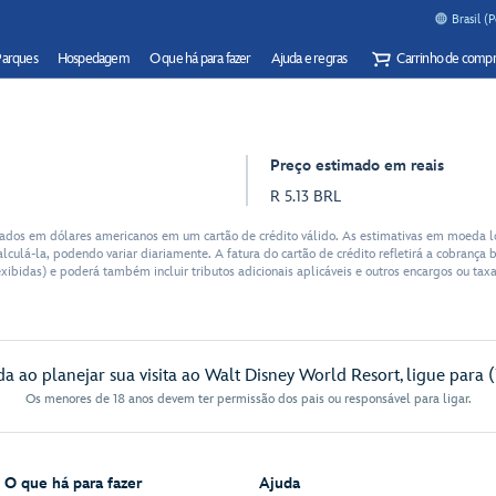
Brasil (
Parques
Hospedagem
O que há para fazer
Ajuda e regras
Carrinho de compr
Preço estimado em reais
R 5.13 BRL
dos em dólares americanos em um cartão de crédito válido. As estimativas em moeda lo
lculá-la, podendo variar diariamente. A fatura do cartão de crédito refletirá a cobranç
xibidas) e poderá também incluir tributos adicionais aplicáveis e outros encargos ou ta
da ao planejar sua visita ao Walt Disney World Resort, ligue para 
Os menores de 18 anos devem ter permissão dos pais ou responsável para ligar.
O que há para fazer
Ajuda