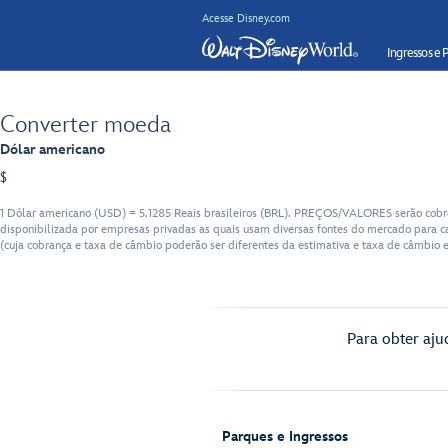
Acesse Disney.com
Ingressos e 
Converter moeda
Dólar americano
$
1 Dólar americano (USD) = 5.1285 Reais brasileiros (BRL). PREÇOS/VALORES serão cobra
disponibilizada por empresas privadas as quais usam diversas fontes do mercado para ca
(cuja cobrança e taxa de câmbio poderão ser diferentes da estimativa e taxa de câmbio e
Para obter aju
Parques e Ingressos