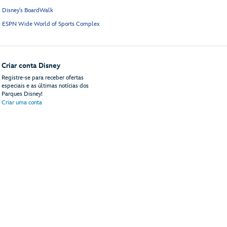
Disney's BoardWalk
ESPN Wide World of Sports Complex
Criar conta Disney
Registre-se para receber ofertas
especiais e as últimas notícias dos
Parques Disney!
Criar uma conta
do site
Termos de uso
Avisos legais
Política de privacidade
Anúncios de acordo com 
© Disney, Todos os direitos reservados
Disney Vacations, LLC
PO Box 10250
Lake Buena Vista, FL 32830-0250 | 81-2564985
ContactUs@DisneyVacationsLLC.com
(11) 4700-2835