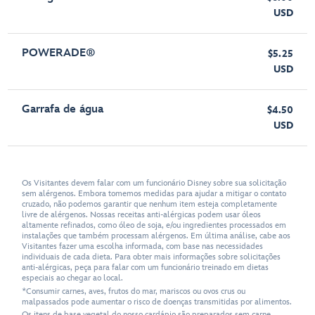
USD
POWERADE®
$5.25
USD
Garrafa de água
$4.50
USD
Os Visitantes devem falar com um funcionário Disney sobre sua solicitação
sem alérgenos. Embora tomemos medidas para ajudar a mitigar o contato
cruzado, não podemos garantir que nenhum item esteja completamente
livre de alérgenos. Nossas receitas anti-alérgicas podem usar óleos
altamente refinados, como óleo de soja, e/ou ingredientes processados em
instalações que também processam alérgenos. Em última análise, cabe aos
Visitantes fazer uma escolha informada, com base nas necessidades
individuais de cada dieta. Para obter mais informações sobre solicitações
anti-alérgicas, peça para falar com um funcionário treinado em dietas
especiais ao chegar ao local.
*Consumir carnes, aves, frutos do mar, mariscos ou ovos crus ou
malpassados pode aumentar o risco de doenças transmitidas por alimentos.
Os itens de base vegetal do nosso cardápio são preparados sem carne