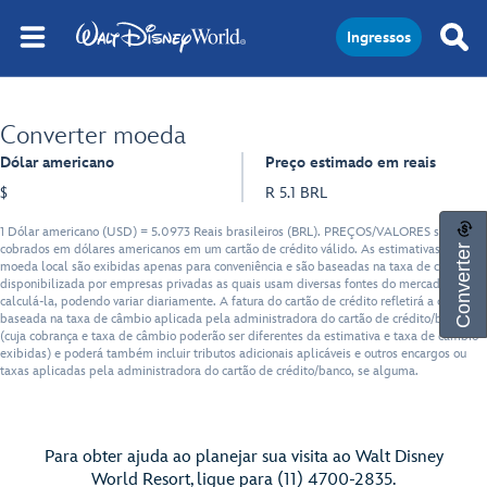
Ingressos
Converter moeda
Dólar americano
Preço estimado em reais
$
R 5.1 BRL
1 Dólar americano (USD) = 5.0973 Reais brasileiros (BRL). PREÇOS/VALORES serão
Converter
cobrados em dólares americanos em um cartão de crédito válido. As estimativas em
moeda local são exibidas apenas para conveniência e são baseadas na taxa de câmbio
disponibilizada por empresas privadas as quais usam diversas fontes do mercado para
calculá-la, podendo variar diariamente. A fatura do cartão de crédito refletirá a cobrança
baseada na taxa de câmbio aplicada pela administradora do cartão de crédito/banco
(cuja cobrança e taxa de câmbio poderão ser diferentes da estimativa e taxa de câmbio
exibidas) e poderá também incluir tributos adicionais aplicáveis e outros encargos ou
taxas aplicadas pela administradora do cartão de crédito/banco, se alguma.
Para obter ajuda ao planejar sua visita ao Walt Disney
World Resort, ligue para (11) 4700-2835.