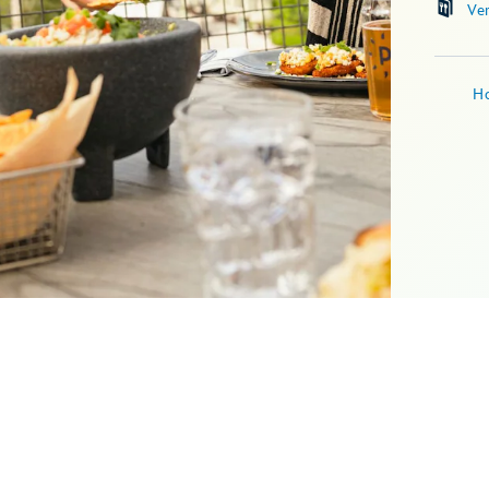
Ve
Ho