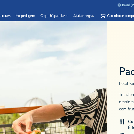
Brasil (
Parques
Hospedagem
O que há para fazer
Ajuda e regras
Carrinho de compr
Pad
Localiza
Transfo
emblemát
com frut
Cul
É 