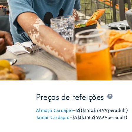
Preços de refeições
Almoço Cardápio
–
$$
($15
to
$34.99
per
adult)
Jantar Cardápio
–
$$$
($35
to
$59.99
per
adult)