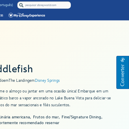
Português)
as
Converter
dlefish
do
em
The Landing
em
Disney Springs
rme o almoço ou jantar em uma ocasião única! Embarque em um
ico barco a vapor ancorado no Lake Buena Vista para deliciar-se
os do mar sensacionais e filés suculentos.
inária americana
Frutos do mar
Fine/Signature Dining
fortemente recomendado reservar