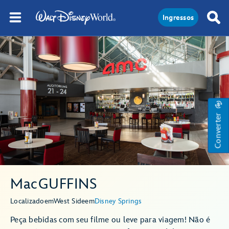
Ingressos
Converter
MacGUFFINS
Localizado
em
West Side
em
Disney Springs
Peça bebidas com seu filme ou leve para viagem! Não é