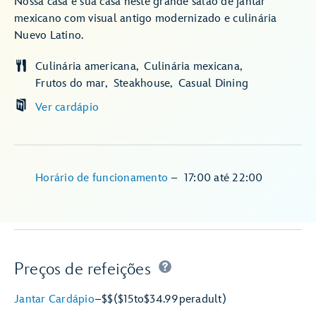
Nossa casa é sua casa neste grande salão de jantar
mexicano com visual antigo modernizado e culinária
Nuevo Latino.
Culinária americana
Culinária mexicana
Frutos do mar
Steakhouse
Casual Dining
Ver cardápio
Horário de funcionamento
–
17:00
até
22:00
Preços de refeições
Jantar Cardápio
–
$$
($15
to
$34.99
per
adult)