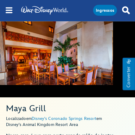
Ingressos
Converter
Maya Grill
Localizado
em
Disney's Coronado Springs Resort
em
Disney's Animal Kingdom Resort Area