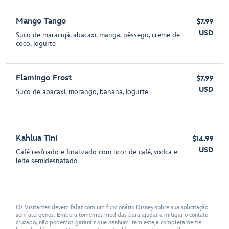
Mango Tango
$7.99
USD
Suco de maracujá, abacaxi, manga, pêssego, creme de
coco, iogurte
Flamingo Frost
$7.99
USD
Suco de abacaxi, morango, banana, iogurte
Kahlua Tini
$14.99
USD
Café resfriado e finalizado com licor de café, vodca e
leite semidesnatado
Os Visitantes devem falar com um funcionário Disney sobre sua solicitação
sem alérgenos. Embora tomemos medidas para ajudar a mitigar o contato
cruzado, não podemos garantir que nenhum item esteja completamente