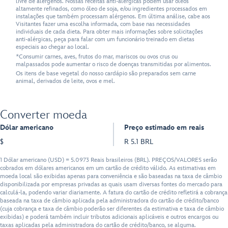
livre de alérgenos. Nossas receitas anti-alérgicas podem usar óleos
altamente refinados, como óleo de soja, e/ou ingredientes processados em
instalações que também processam alérgenos. Em última análise, cabe aos
Visitantes fazer uma escolha informada, com base nas necessidades
individuais de cada dieta. Para obter mais informações sobre solicitações
anti-alérgicas, peça para falar com um funcionário treinado em dietas
especiais ao chegar ao local.
*Consumir carnes, aves, frutos do mar, mariscos ou ovos crus ou
malpassados pode aumentar o risco de doenças transmitidas por alimentos.
Os itens de base vegetal do nosso cardápio são preparados sem carne
animal, derivados de leite, ovos e mel.
Converter moeda
Dólar americano
Preço estimado em reais
$
R 5.1 BRL
1 Dólar americano (USD) = 5.0973 Reais brasileiros (BRL). PREÇOS/VALORES serão
cobrados em dólares americanos em um cartão de crédito válido. As estimativas em
moeda local são exibidas apenas para conveniência e são baseadas na taxa de câmbio
disponibilizada por empresas privadas as quais usam diversas fontes do mercado para
calculá-la, podendo variar diariamente. A fatura do cartão de crédito refletirá a cobrança
baseada na taxa de câmbio aplicada pela administradora do cartão de crédito/banco
(cuja cobrança e taxa de câmbio poderão ser diferentes da estimativa e taxa de câmbio
exibidas) e poderá também incluir tributos adicionais aplicáveis e outros encargos ou
taxas aplicadas pela administradora do cartão de crédito/banco, se alguma.