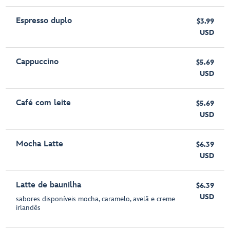
Espresso duplo
$3.99
USD
Cappuccino
$5.69
USD
Café com leite
$5.69
USD
Mocha Latte
$6.39
USD
Latte de baunilha
$6.39
USD
sabores disponíveis mocha, caramelo, avelã e creme
irlandês