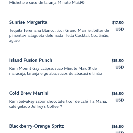
Michelle e suco de laranja Minute Maid®
Sunrise Margarita
$17.50
USD
Tequila Teremana Blanco, licor Grand Marnier, bitter de
pimenta-malagueta defumada Hella Cocktail Co., limão,
agave
Island Fusion Punch
$15.50
USD
Rum Mount Gay Eclipse, suco Minute Maid® de
maracujá, laranja e goiaba, sucos de abacaxi e limão
Cold Brew Martini
$16.50
USD
Rum SelvaRey sabor chocolate, licor de café Tia Maria,
café gelado Joffrey’s Coffee™
Blackberry-Orange Spritz
$16.50