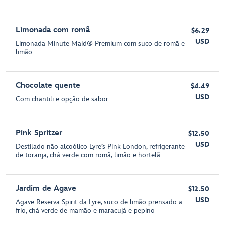
Limonada com romã
$6.29
USD
Limonada Minute Maid® Premium com suco de romã e
limão
Chocolate quente
$4.49
USD
Com chantili e opção de sabor
Pink Spritzer
$12.50
USD
Destilado não alcoólico Lyre’s Pink London, refrigerante
de toranja, chá verde com romã, limão e hortelã
Jardim de Agave
$12.50
USD
Agave Reserva Spirit da Lyre, suco de limão prensado a
frio, chá verde de mamão e maracujá e pepino