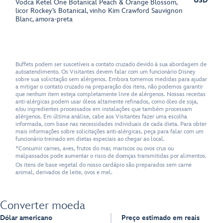
USD
Vodca Ketel One Botanical Peach & Orange Blossom,
licor Rockey’s Botanical, vinho Kim Crawford Sauvignon
Blanc, amora-preta
Buffets podem ser suscetíveis a contato cruzado devido à sua abordagem de
autoatendimento. Os Visitantes devem falar com um funcionário Disney
sobre sua solicitação sem alérgenos. Embora tomemos medidas para ajudar
a mitigar o contato cruzado na preparação dos itens, não podemos garantir
que nenhum item esteja completamente livre de alérgenos. Nossas receitas
anti-alérgicas podem usar óleos altamente refinados, como óleo de soja,
e/ou ingredientes processados em instalações que também processam
alérgenos. Em última análise, cabe aos Visitantes fazer uma escolha
informada, com base nas necessidades individuais de cada dieta. Para obter
mais informações sobre solicitações anti-alérgicas, peça para falar com um
funcionário treinado em dietas especiais ao chegar ao local.
*Consumir carnes, aves, frutos do mar, mariscos ou ovos crus ou
malpassados pode aumentar o risco de doenças transmitidas por alimentos.
Os itens de base vegetal do nosso cardápio são preparados sem carne
animal, derivados de leite, ovos e mel.
Converter moeda
Dólar americano
Preço estimado em reais