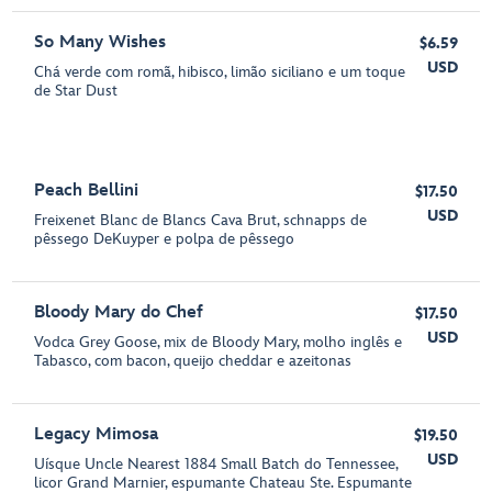
So Many Wishes
$6.59
USD
Chá verde com romã, hibisco, limão siciliano e um toque
de Star Dust
Peach Bellini
$17.50
USD
Freixenet Blanc de Blancs Cava Brut, schnapps de
pêssego DeKuyper e polpa de pêssego
Bloody Mary do Chef
$17.50
USD
Vodca Grey Goose, mix de Bloody Mary, molho inglês e
Tabasco, com bacon, queijo cheddar e azeitonas
Legacy Mimosa
$19.50
USD
Uísque Uncle Nearest 1884 Small Batch do Tennessee,
licor Grand Marnier, espumante Chateau Ste. Espumante