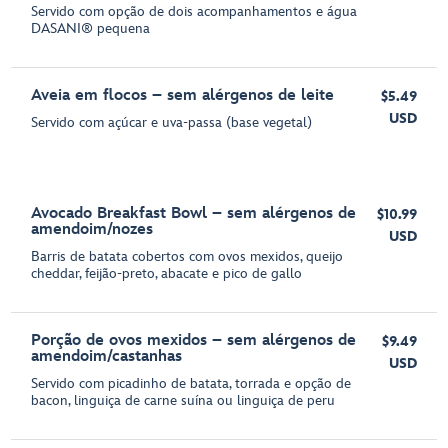
Servido com opção de dois acompanhamentos e água
DASANI® pequena
Aveia em flocos – sem alérgenos de leite
$5.49
USD
Servido com açúcar e uva-passa (base vegetal)
Avocado Breakfast Bowl – sem alérgenos de
$10.99
amendoim/nozes
USD
Barris de batata cobertos com ovos mexidos, queijo
cheddar, feijão-preto, abacate e pico de gallo
Porção de ovos mexidos – sem alérgenos de
$9.49
amendoim/castanhas
USD
Servido com picadinho de batata, torrada e opção de
bacon, linguiça de carne suína ou linguiça de peru