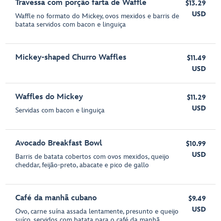
Travessa com porção farta de Waffle
$13.29
USD
Waffle no formato do Mickey, ovos mexidos e barris de
batata servidos com bacon e linguiça
Mickey-shaped Churro Waffles
$11.49
USD
Waffles do Mickey
$11.29
USD
Servidas com bacon e linguiça
Avocado Breakfast Bowl
$10.99
USD
Barris de batata cobertos com ovos mexidos, queijo
cheddar, feijão-preto, abacate e pico de gallo
Café da manhã cubano
$9.49
USD
Ovo, carne suína assada lentamente, presunto e queijo
suíço, servidos com batata para o café da manhã