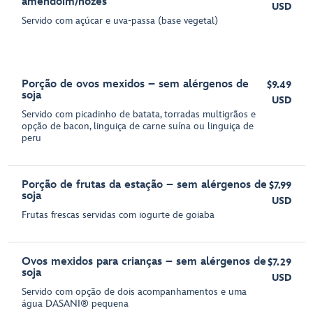
amendoim/nozes
USD
Servido com açúcar e uva-passa (base vegetal)
Porção de ovos mexidos – sem alérgenos de
$9.49
soja
USD
Servido com picadinho de batata, torradas multigrãos e
opção de bacon, linguiça de carne suína ou linguiça de
peru
Porção de frutas da estação – sem alérgenos de
$7.99
soja
USD
Frutas frescas servidas com iogurte de goiaba
Ovos mexidos para crianças – sem alérgenos de
$7.29
soja
USD
Servido com opção de dois acompanhamentos e uma
água DASANI® pequena