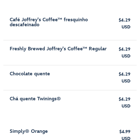
Café Joffrey's Coffee™ fresquinho
$4.29
descafeinado
USD
Freshly Brewed Joffrey's Coffee™ Regular
$4.29
USD
Chocolate quente
$4.29
USD
Chá quente Twinings®
$4.29
USD
Simply® Orange
$4.99
USD