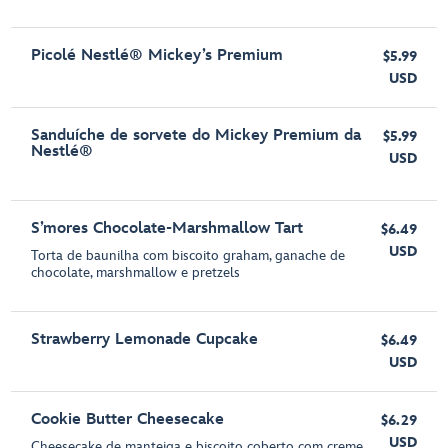
Picolé Nestlé® Mickey’s Premium
$5.99
USD
Sanduíche de sorvete do Mickey Premium da
$5.99
Nestlé®
USD
S’mores Chocolate-Marshmallow Tart
$6.49
USD
Torta de baunilha com biscoito graham, ganache de
chocolate, marshmallow e pretzels
Strawberry Lemonade Cupcake
$6.49
USD
Cookie Butter Cheesecake
$6.29
USD
Cheesecake de manteiga e biscoito coberto com creme