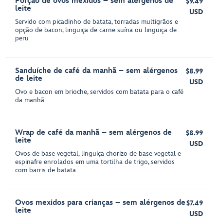
Porção de ovos mexidos – sem alérgenos de
$9.49
leite
USD
Servido com picadinho de batata, torradas multigrãos e
opção de bacon, linguiça de carne suína ou linguiça de
peru
Sanduíche de café da manhã – sem alérgenos
$8.99
de leite
USD
Ovo e bacon em brioche, servidos com batata para o café
da manhã
Wrap de café da manhã – sem alérgenos de
$8.99
leite
USD
Ovos de base vegetal, linguiça chorizo de base vegetal e
espinafre enrolados em uma tortilha de trigo, servidos
com barris de batata
Ovos mexidos para crianças – sem alérgenos de
$7.49
leite
USD