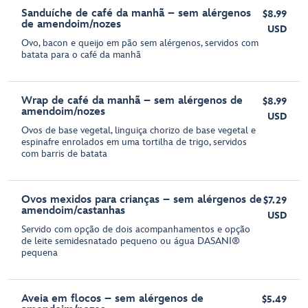
Sanduíche de café da manhã – sem alérgenos
$8.99
de amendoim/nozes
USD
Ovo, bacon e queijo em pão sem alérgenos, servidos com
batata para o café da manhã
Wrap de café da manhã – sem alérgenos de
$8.99
amendoim/nozes
USD
Ovos de base vegetal, linguiça chorizo de base vegetal e
espinafre enrolados em uma tortilha de trigo, servidos
com barris de batata
Ovos mexidos para crianças – sem alérgenos de
$7.29
amendoim/castanhas
USD
Servido com opção de dois acompanhamentos e opção
de leite semidesnatado pequeno ou água DASANI®
pequena
Aveia em flocos – sem alérgenos de
$5.49