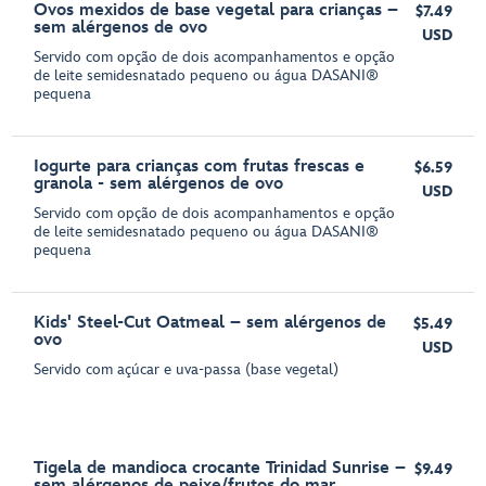
Ovos mexidos de base vegetal para crianças –
$7.49
sem alérgenos de ovo
USD
Servido com opção de dois acompanhamentos e opção
de leite semidesnatado pequeno ou água DASANI®
pequena
Iogurte para crianças com frutas frescas e
$6.59
granola - sem alérgenos de ovo
USD
Servido com opção de dois acompanhamentos e opção
de leite semidesnatado pequeno ou água DASANI®
pequena
Kids' Steel-Cut Oatmeal – sem alérgenos de
$5.49
ovo
USD
Servido com açúcar e uva-passa (base vegetal)
Tigela de mandioca crocante Trinidad Sunrise –
$9.49
sem alérgenos de peixe/frutos do mar