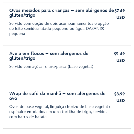
Ovos mexidos para crianças – sem alérgenos de
$7.49
glúten/trigo
USD
Servido com opção de dois acompanhamentos e opção
de leite semidesnatado pequeno ou água DASANI®
pequena
Aveia em flocos – sem alérgenos de
$5.49
glúten/trigo
USD
Servido com açúcar e uva-passa (base vegetal)
Wrap de café da manhã – sem alérgenos de
$8.99
ovo
USD
Ovos de base vegetal, linguiça chorizo de base vegetal e
espinafre enrolados em uma tortilha de trigo, servidos
com barris de batata