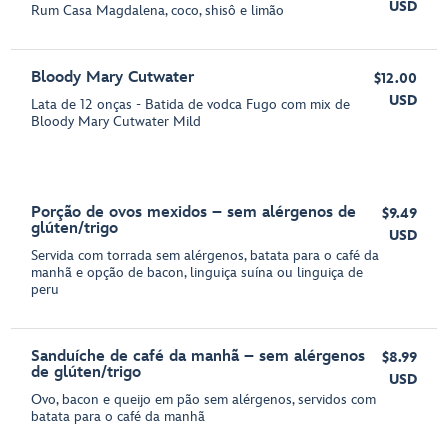
USD
Rum Casa Magdalena, coco, shisô e limão
Bloody Mary Cutwater
$12.00
USD
Lata de 12 onças - Batida de vodca Fugo com mix de
Bloody Mary Cutwater Mild
Porção de ovos mexidos – sem alérgenos de
$9.49
glúten/trigo
USD
Servida com torrada sem alérgenos, batata para o café da
manhã e opção de bacon, linguiça suína ou linguiça de
peru
Sanduíche de café da manhã – sem alérgenos
$8.99
de glúten/trigo
USD
Ovo, bacon e queijo em pão sem alérgenos, servidos com
batata para o café da manhã