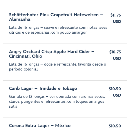
Schöfferhofer Pink Grapefruit Hefeweizen –
$11.75
Alemanha
USD
Lata de 16 onças – suave e refrescante com notas leves
cítricas e de especiarias, com pouco amargor
Angry Orchard Crisp Apple Hard Cider –
$10.75
Cincinnati, Ohio
USD
Lata de 16 onças – doce e refrescante, favorita desde o
período colonial
Carib Lager – Trindade e Tobago
$10.50
USD
Garrafa de 12 onças – cor dourada com aromas secos,
claros, pungentes e refrescantes, com toques amargos
sutis
Corona Extra Lager – México
$10.50