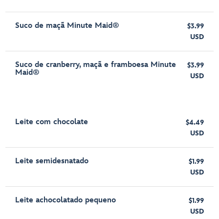
Suco de maçã Minute Maid®
$3.99
USD
Suco de cranberry, maçã e framboesa Minute
$3.99
Maid®
USD
Leite com chocolate
$4.49
USD
Leite semidesnatado
$1.99
USD
Leite achocolatado pequeno
$1.99
USD