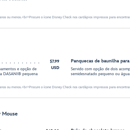
 9 anos ou menos.<br>Procure o ícone Disney Check nos cardápios impressos para encontra
Panquecas de baunilha para
$7.99
USD
hamentos e opção de
Servido com opção de dois acomp
gua DASANI® pequena
semidesnatado pequeno ou águ
 9 anos ou menos.<br>Procure o ícone Disney Check nos cardápios impressos para encontra
y Mouse