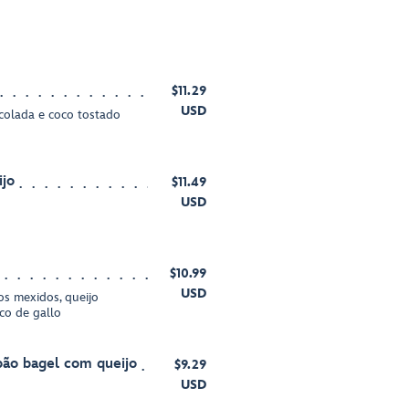
$11.29
USD
colada e coco tostado
ijo
$11.49
USD
$10.99
USD
os mexidos, queijo
ico de gallo
pão bagel com queijo
$9.29
USD