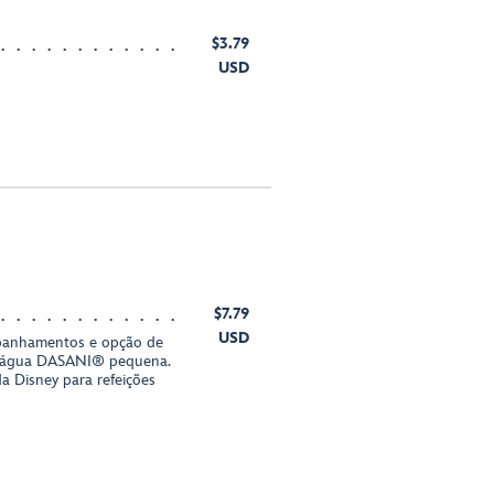
$3.79
USD
$7.79
USD
panhamentos e opção de
u água DASANI® pequena.
da Disney para refeições