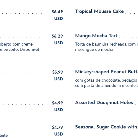
e
Tropical Mousse Cake
$6.49
USD
Mango Mocha Tart
$6.29
USD
coberto com creme
Torta de baunilha recheada com
 biscoito. Disponível
merengue de mocha
Mickey-shaped Peanut Butt
$5.99
USD
com gotas de chocolate, pedaços
com pasta de amendoim e confe
Assorted Doughnut Holes
$4.99
USD
Seasonal Sugar Cookie with
$4.79
USD
eite