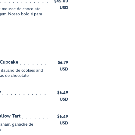
$45.00
USD
e mousse de chocolate
em. Nosso bolo é para
 Cupcake
$6.79
USD
italiano de cookies and
has de chocolate
y
$6.49
USD
llow Tart
$6.49
USD
graham, ganache de
s