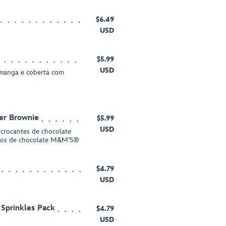
$6.49
USD
$5.99
USD
 manga e coberta com
er Brownie
$5.99
USD
 crocantes de chocolate
itos de chocolate M&M’S®
$4.79
USD
 Sprinkles Pack
$4.79
USD