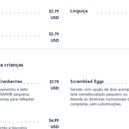
Linguiça
$3.79
USD
$3.79
USD
a crianças
Cranberries
Scrambled Eggs
$7.79
USD
amentos e leite
Servido com opção de dois acom
ASANI® pequena.
leite semidesnatado pequeno o
Disney para refeições
Atende às diretrizes nutricionais 
completas, sem substituições.
$6.99
USD
tilo e biscoitos