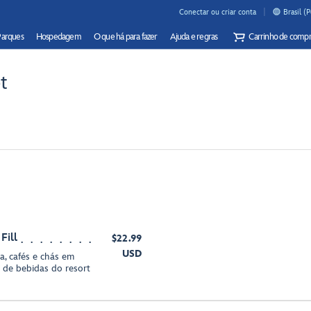
Conectar ou criar conta
Brasil (
Parques
Hospedagem
O que há para fazer
Ajuda e regras
Carrinho de compr
t
Fill
$22.99
USD
a, cafés e chás em
 de bebidas do resort