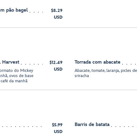
em pão bagel
$8.29
USD
l Harvest
Torrada com abacate
$12.49
USD
formato do Mickey
Abacate, tomate, laranja, picles 
anhã, ovos de base
sriracha
e café da manhã
Barris de batata
$5.99
USD