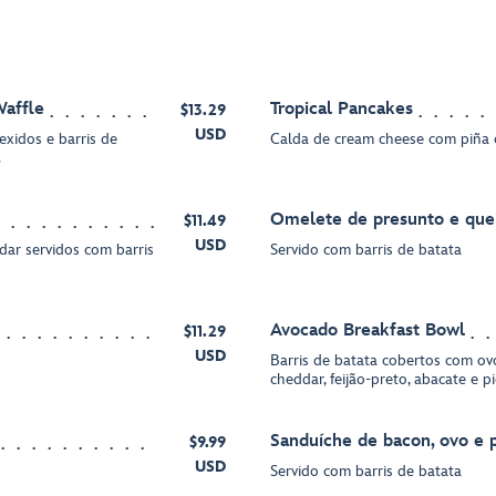
Waffle
Tropical Pancakes
$13.29
USD
xidos e barris de
Calda de cream cheese com piña 
.
Omelete de presunto e que
$11.49
USD
dar servidos com barris
Servido com barris de batata
Avocado Breakfast Bowl
$11.29
USD
Barris de batata cobertos com ov
cheddar, feijão-preto, abacate e p
Sanduíche de bacon, ovo e 
$9.99
USD
Servido com barris de batata