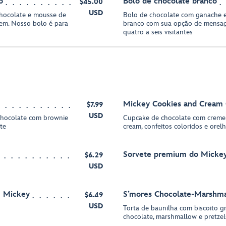
o
Bolo de chocolate branco
$45.00
USD
hocolate e mousse de
Bolo de chocolate com ganache 
em. Nosso bolo é para
branco com sua opção de mensag
quatro a seis visitantes
Mickey Cookies and Cream
$7.99
USD
chocolate com brownie
Cupcake de chocolate com creme 
te
cream, confeitos coloridos e orel
Sorvete premium do Micke
$6.29
USD
m Mickey
S’mores Chocolate-Marshma
$6.49
USD
Torta de baunilha com biscoito 
chocolate, marshmallow e pretzel