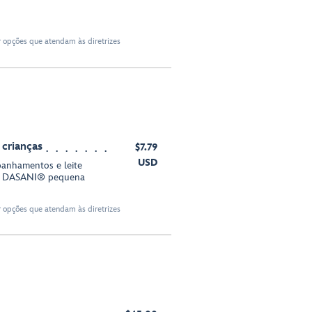
r opções que atendam às diretrizes
 crianças
$7.79
USD
anhamentos e leite
a DASANI® pequena
r opções que atendam às diretrizes