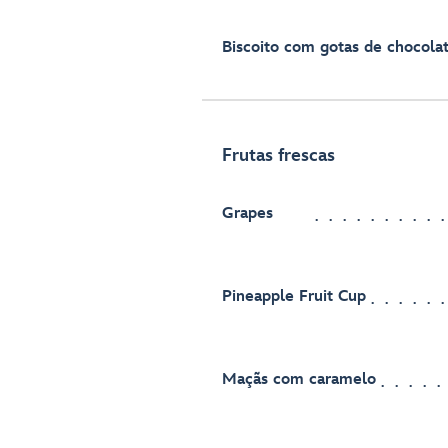
Biscoito com gotas de chocola
Frutas frescas
Grapes
Pineapple Fruit Cup
Maçãs com caramelo