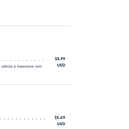
$8.99
USD
de cebola e maionese com
$5.49
USD