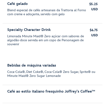
Café gelado
$5.25
USD
Blend especial de cafés artesanais da Trattoria al Forno
com creme e adoçante, servido com gelo
Specialty Character Drink
$6.75
USD
Limonada Minute Maid® Zero açúcar com sabores de
algodão-doce servida em um copo de Personagem de
souvenir
Bebidas de máquina variadas
Coca-Cola®, Diet Coke®, Coca-Cola® Zero Sugar, Sprite® ou
Minute Maid® Zero Sugar Lemonade
Café ao estilo italiano fresquinho Joffrey's Coffee™