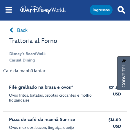
Ingressos
Back
Trattoria al Forno
Disney's BoardWalk
Casual Dining
Converter
Café da manhã
Jantar
Filé grelhado na brasa e ovos*
$21.00
USD
Ovos fritos, batatas, cebolas crocantes e molho
hollandaise
Pizza de café da manhã Sunrise
$14.00
USD
Ovos mexidos, bacon, linguiça, queijo