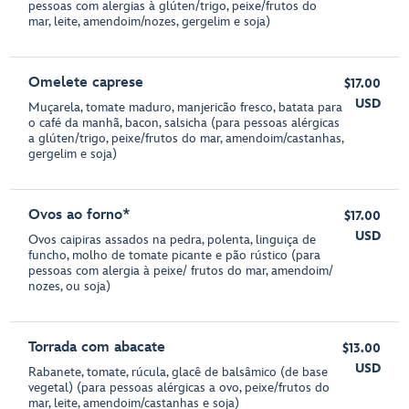
pessoas com alergias à glúten/trigo, peixe/frutos do
mar, leite, amendoim/nozes, gergelim e soja)
Omelete caprese
$17.00
USD
Muçarela, tomate maduro, manjericão fresco, batata para
o café da manhã, bacon, salsicha (para pessoas alérgicas
a glúten/trigo, peixe/frutos do mar, amendoim/castanhas,
gergelim e soja)
Ovos ao forno*
$17.00
USD
Ovos caipiras assados na pedra, polenta, linguiça de
funcho, molho de tomate picante e pão rústico (para
pessoas com alergia à peixe/ frutos do mar, amendoim/
nozes, ou soja)
Torrada com abacate
$13.00
USD
Rabanete, tomate, rúcula, glacê de balsâmico (de base
vegetal) (para pessoas alérgicas a ovo, peixe/frutos do
mar, leite, amendoim/castanhas e soja)