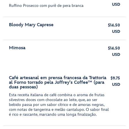
USD
Ruffino Prosecco com purê de pera branca
Bloody Mary Caprese
$14.50
USD
Mimosa
$14.50
USD
Café artesanal em prensa francesa da Trattoria
$9.75
al Forno torrado pela Joffrey's Coffee™ (para
USD
duas pessoas)
Esta receita italiana de café combina o aroma de frutas
silvestres doces com chocolate ao leite, que, ao ser
bebido passa por um sabor cítrico e de amoras negras,
com notas de tangerina e melão cantalupo. O sabor final
é rico e rascante, marcando uma longa finalização.