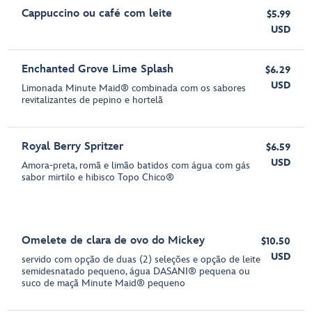
Cappuccino ou café com leite
$5.99
USD
Enchanted Grove Lime Splash
$6.29
USD
Limonada Minute Maid® combinada com os sabores
revitalizantes de pepino e hortelã
Royal Berry Spritzer
$6.59
USD
Amora-preta, romã e limão batidos com água com gás
sabor mirtilo e hibisco Topo Chico®
Omelete de clara de ovo do Mickey
$10.50
USD
servido com opção de duas (2) seleções e opção de leite
semidesnatado pequeno, água DASANI® pequena ou
suco de maçã Minute Maid® pequeno