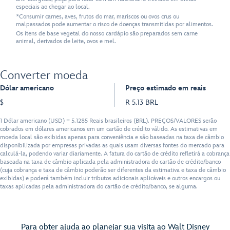
especiais ao chegar ao local.
*Consumir carnes, aves, frutos do mar, mariscos ou ovos crus ou
malpassados pode aumentar o risco de doenças transmitidas por alimentos.
Os itens de base vegetal do nosso cardápio são preparados sem carne
animal, derivados de leite, ovos e mel.
Converter moeda
Dólar americano
Preço estimado em reais
$
R 5.13 BRL
1 Dólar americano (USD) = 5.1285 Reais brasileiros (BRL). PREÇOS/VALORES serão
cobrados em dólares americanos em um cartão de crédito válido. As estimativas em
moeda local são exibidas apenas para conveniência e são baseadas na taxa de câmbio
disponibilizada por empresas privadas as quais usam diversas fontes do mercado para
calculá-la, podendo variar diariamente. A fatura do cartão de crédito refletirá a cobrança
baseada na taxa de câmbio aplicada pela administradora do cartão de crédito/banco
(cuja cobrança e taxa de câmbio poderão ser diferentes da estimativa e taxa de câmbio
exibidas) e poderá também incluir tributos adicionais aplicáveis e outros encargos ou
taxas aplicadas pela administradora do cartão de crédito/banco, se alguma.
Para obter ajuda ao planejar sua visita ao Walt Disney