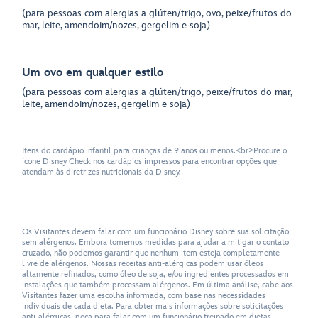
(para pessoas com alergias a glúten/trigo, ovo, peixe/frutos do
mar, leite, amendoim/nozes, gergelim e soja)
Um ovo em qualquer estilo
(para pessoas com alergias a glúten/trigo, peixe/frutos do mar,
leite, amendoim/nozes, gergelim e soja)
Itens do cardápio infantil para crianças de 9 anos ou menos.<br>Procure o
ícone Disney Check nos cardápios impressos para encontrar opções que
atendam às diretrizes nutricionais da Disney.
Os Visitantes devem falar com um funcionário Disney sobre sua solicitação
sem alérgenos. Embora tomemos medidas para ajudar a mitigar o contato
cruzado, não podemos garantir que nenhum item esteja completamente
livre de alérgenos. Nossas receitas anti-alérgicas podem usar óleos
altamente refinados, como óleo de soja, e/ou ingredientes processados em
instalações que também processam alérgenos. Em última análise, cabe aos
Visitantes fazer uma escolha informada, com base nas necessidades
individuais de cada dieta. Para obter mais informações sobre solicitações
anti-alérgicas, peça para falar com um funcionário treinado em dietas