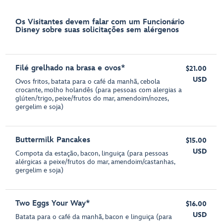
Os Visitantes devem falar com um Funcionário
Disney sobre suas solicitações sem alérgenos
Filé grelhado na brasa e ovos*
$21.00
USD
Ovos fritos, batata para o café da manhã, cebola
crocante, molho holandês (para pessoas com alergias a
glúten/trigo, peixe/frutos do mar, amendoim/nozes,
gergelim e soja)
Buttermilk Pancakes
$15.00
USD
Compota da estação, bacon, linguiça (para pessoas
alérgicas a peixe/frutos do mar, amendoim/castanhas,
gergelim e soja)
Two Eggs Your Way*
$16.00
USD
Batata para o café da manhã, bacon e linguiça (para