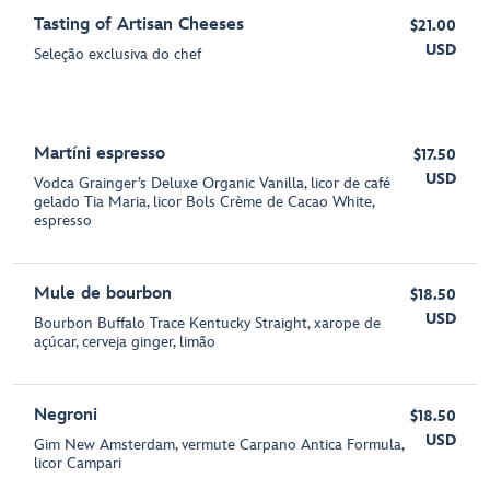
Tasting of Artisan Cheeses
$21.00
USD
Seleção exclusiva do chef
Martíni espresso
$17.50
USD
Vodca Grainger’s Deluxe Organic Vanilla, licor de café
gelado Tia Maria, licor Bols Crème de Cacao White,
espresso
Mule de bourbon
$18.50
USD
Bourbon Buffalo Trace Kentucky Straight, xarope de
açúcar, cerveja ginger, limão
Negroni
$18.50
USD
Gim New Amsterdam, vermute Carpano Antica Formula,
licor Campari