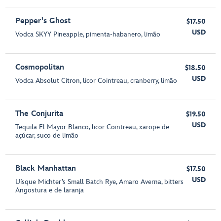
Pepper's Ghost
$17.50
USD
Vodca SKYY Pineapple, pimenta-habanero, limão
Cosmopolitan
$18.50
USD
Vodca Absolut Citron, licor Cointreau, cranberry, limão
The Conjurita
$19.50
USD
Tequila El Mayor Blanco, licor Cointreau, xarope de
açúcar, suco de limão
Black Manhattan
$17.50
USD
Uísque Michter’s Small Batch Rye, Amaro Averna, bitters
Angostura e de laranja