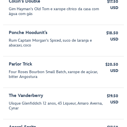
Collin's Double
$17.50
USD
Gim Hayman's Old Tom e xarope cítrico da casa com
água com gás
Ponche Hoodunit’s
$18.50
USD
Rum Captain Morgan's Spiced, suco de laranja e
abacaxi, coco
Parlor Trick
$20.50
USD
Four Roses Bourbon Small Batch, xarope de açúcar,
bitter Angostura
The Vanderberry
$19.50
USD
Uísque Glenfiddich 12 anos, 43 Liqueur, Amaro Averna,
Cynar