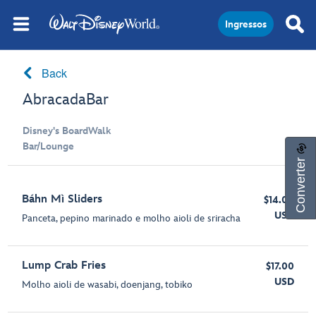
Ingressos
Back
AbracadaBar
Disney's BoardWalk
Bar/Lounge
Converter
Báhn Mì Sliders
$14.00
USD
Panceta, pepino marinado e molho aioli de sriracha
Lump Crab Fries
$17.00
USD
Molho aioli de wasabi, doenjang, tobiko