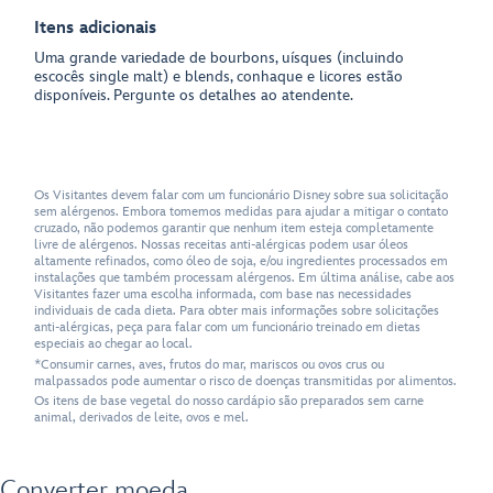
Itens adicionais
Uma grande variedade de bourbons, uísques (incluindo
escocês single malt) e blends, conhaque e licores estão
disponíveis. Pergunte os detalhes ao atendente.
Os Visitantes devem falar com um funcionário Disney sobre sua solicitação
sem alérgenos. Embora tomemos medidas para ajudar a mitigar o contato
cruzado, não podemos garantir que nenhum item esteja completamente
livre de alérgenos. Nossas receitas anti-alérgicas podem usar óleos
altamente refinados, como óleo de soja, e/ou ingredientes processados em
instalações que também processam alérgenos. Em última análise, cabe aos
Visitantes fazer uma escolha informada, com base nas necessidades
individuais de cada dieta. Para obter mais informações sobre solicitações
anti-alérgicas, peça para falar com um funcionário treinado em dietas
especiais ao chegar ao local.
*Consumir carnes, aves, frutos do mar, mariscos ou ovos crus ou
malpassados pode aumentar o risco de doenças transmitidas por alimentos.
Os itens de base vegetal do nosso cardápio são preparados sem carne
animal, derivados de leite, ovos e mel.
Converter moeda