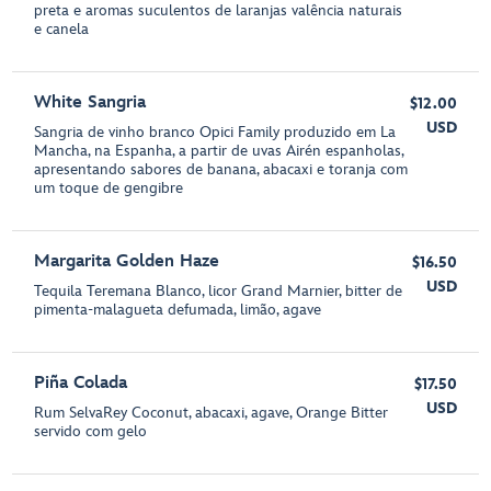
preta e aromas suculentos de laranjas valência naturais
e canela
White Sangria
$12.00
USD
Sangria de vinho branco Opici Family produzido em La
Mancha, na Espanha, a partir de uvas Airén espanholas,
apresentando sabores de banana, abacaxi e toranja com
um toque de gengibre
Margarita Golden Haze
$16.50
USD
Tequila Teremana Blanco, licor Grand Marnier, bitter de
pimenta-malagueta defumada, limão, agave
Piña Colada
$17.50
USD
Rum SelvaRey Coconut, abacaxi, agave, Orange Bitter
servido com gelo