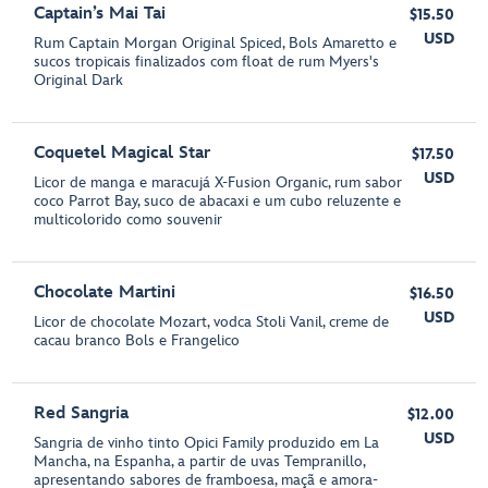
Captain’s Mai Tai
$15.50
USD
Rum Captain Morgan Original Spiced, Bols Amaretto e
sucos tropicais finalizados com float de rum Myers's
Original Dark
Coquetel Magical Star
$17.50
USD
Licor de manga e maracujá X-Fusion Organic, rum sabor
coco Parrot Bay, suco de abacaxi e um cubo reluzente e
multicolorido como souvenir
Chocolate Martini
$16.50
USD
Licor de chocolate Mozart, vodca Stoli Vanil, creme de
cacau branco Bols e Frangelico
Red Sangria
$12.00
USD
Sangria de vinho tinto Opici Family produzido em La
Mancha, na Espanha, a partir de uvas Tempranillo,
apresentando sabores de framboesa, maçã e amora-