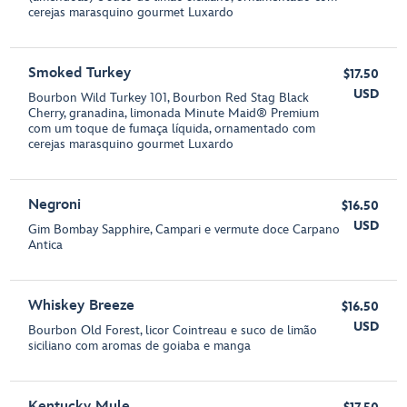
cerejas marasquino gourmet Luxardo
Smoked Turkey
$17.50
USD
Bourbon Wild Turkey 101, Bourbon Red Stag Black
Cherry, granadina, limonada Minute Maid® Premium
com um toque de fumaça líquida, ornamentado com
cerejas marasquino gourmet Luxardo
Negroni
$16.50
USD
Gim Bombay Sapphire, Campari e vermute doce Carpano
Antica
Whiskey Breeze
$16.50
USD
Bourbon Old Forest, licor Cointreau e suco de limão
siciliano com aromas de goiaba e manga
Kentucky Mule