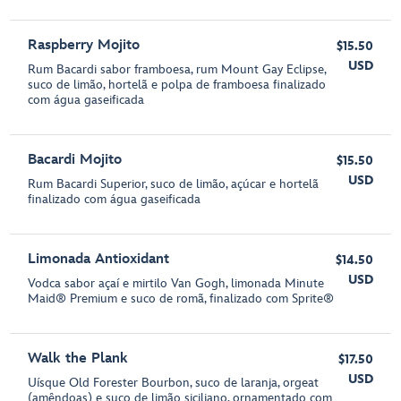
Raspberry Mojito
$15.50
USD
Rum Bacardi sabor framboesa, rum Mount Gay Eclipse,
suco de limão, hortelã e polpa de framboesa finalizado
com água gaseificada
Bacardi Mojito
$15.50
USD
Rum Bacardi Superior, suco de limão, açúcar e hortelã
finalizado com água gaseificada
Limonada Antioxidant
$14.50
USD
Vodca sabor açaí e mirtilo Van Gogh, limonada Minute
Maid® Premium e suco de romã, finalizado com Sprite®
Walk the Plank
$17.50
USD
Uísque Old Forester Bourbon, suco de laranja, orgeat
(amêndoas) e suco de limão siciliano, ornamentado com