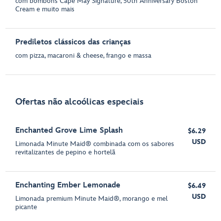
com bombons Cape May Signature, 50th Anniversary Boston
Cream e muito mais
Prediletos clássicos das crianças
com pizza, macaroni & cheese, frango e massa
Ofertas não alcoólicas especiais
Enchanted Grove Lime Splash
$6.29
USD
Limonada Minute Maid® combinada com os sabores
revitalizantes de pepino e hortelã
Enchanting Ember Lemonade
$6.49
USD
Limonada premium Minute Maid®, morango e mel
picante