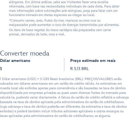
alérgenos. Em última análise, cabe aos Visitantes fazer uma escolha
informada, com base nas necessidades individuais de cada dieta. Para obter
mais informações sobre solicitações anti-alérgicas, peça para falar com um
funcionário treinado em dietas especiais ao chegar ao local.
*Consumir carnes, aves, frutos do mar, mariscos ou ovos crus ou
malpassados pode aumentar o risco de doenças transmitidas por alimentos.
Os itens de base vegetal do nosso cardápio são preparados sem carne
animal, derivados de leite, ovos e mel.
Converter moeda
Dólar americano
Preço estimado em reais
$
R 5.13 BRL
1 Dólar americano (USD) = 5.1285 Reais brasileiros (BRL). PREÇOS/VALORES serão
cobrados em dólares americanos em um cartão de crédito válido. As estimativas em
moeda local são exibidas apenas para conveniência e são baseadas na taxa de câmbio
disponibilizada por empresas privadas as quais usam diversas fontes do mercado para
calculá-la, podendo variar diariamente. A fatura do cartão de crédito refletirá a cobrança
baseada na taxa de câmbio aplicada pela administradora do cartão de crédito/banco
(cuja cobrança e taxa de câmbio poderão ser diferentes da estimativa e taxa de câmbio
exibidas) e poderá também incluir tributos adicionais aplicáveis e outros encargos ou
taxas aplicadas pela administradora do cartão de crédito/banco, se alguma.