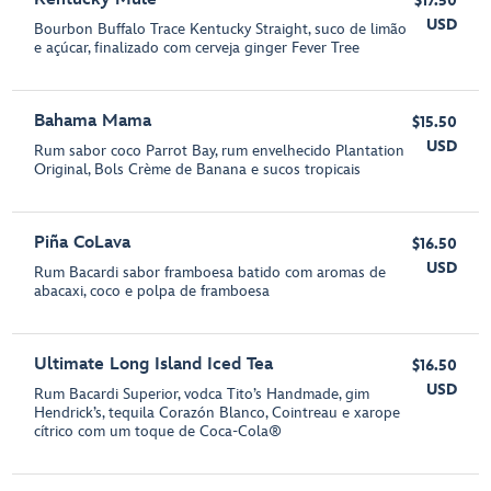
$17.50
USD
Bourbon Buffalo Trace Kentucky Straight, suco de limão
e açúcar, finalizado com cerveja ginger Fever Tree
Bahama Mama
$15.50
USD
Rum sabor coco Parrot Bay, rum envelhecido Plantation
Original, Bols Crème de Banana e sucos tropicais
Piña CoLava
$16.50
USD
Rum Bacardi sabor framboesa batido com aromas de
abacaxi, coco e polpa de framboesa
Ultimate Long Island Iced Tea
$16.50
USD
Rum Bacardi Superior, vodca Tito’s Handmade, gim
Hendrick’s, tequila Corazón Blanco, Cointreau e xarope
cítrico com um toque de Coca-Cola®