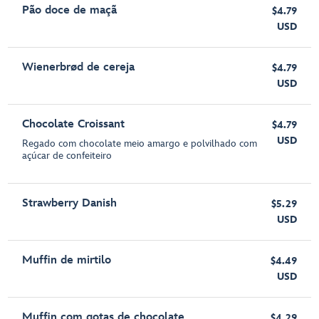
Pão doce de maçã
$4.79
USD
Wienerbrød de cereja
$4.79
USD
Chocolate Croissant
$4.79
USD
Regado com chocolate meio amargo e polvilhado com
açúcar de confeiteiro
Strawberry Danish
$5.29
USD
Muffin de mirtilo
$4.49
USD
Muffin com gotas de chocolate
$4.29