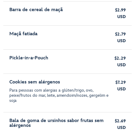
Barra de cereal de maçã
$2.99
USD
Maçã fatiada
$2.79
USD
Pickle-in-a-Pouch
$2.29
USD
Cookies sem alérgenos
$7.29
USD
Para pessoas com alergias a glúten/trigo, ovo,
peixe/frutos do mar, leite, amendoim/nozes, gergelim e
soja
Bala de goma de ursinhos sabor frutas sem
$2.69
alérgenos
USD