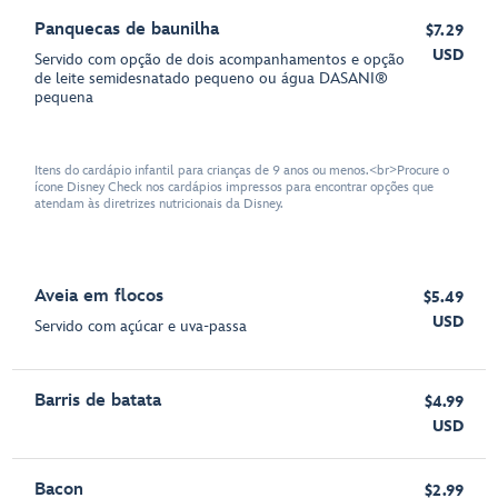
Panquecas de baunilha
$7.29
USD
Servido com opção de dois acompanhamentos e opção
de leite semidesnatado pequeno ou água DASANI®️
pequena
Itens do cardápio infantil para crianças de 9 anos ou menos.<br>Procure o
ícone Disney Check nos cardápios impressos para encontrar opções que
atendam às diretrizes nutricionais da Disney.
Aveia em flocos
$5.49
USD
Servido com açúcar e uva-passa
Barris de batata
$4.99
USD
Bacon
$2.99