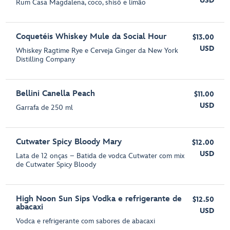
USD
Rum Casa Magdalena, coco, shisô e limão
Coquetéis Whiskey Mule da Social Hour
$13.00
USD
Whiskey Ragtime Rye e Cerveja Ginger da New York
Distilling Company
Bellini Canella Peach
$11.00
USD
Garrafa de 250 ml
Cutwater Spicy Bloody Mary
$12.00
USD
Lata de 12 onças – Batida de vodca Cutwater com mix
de Cutwater Spicy Bloody
High Noon Sun Sips Vodka e refrigerante de
$12.50
abacaxi
USD
Vodca e refrigerante com sabores de abacaxi