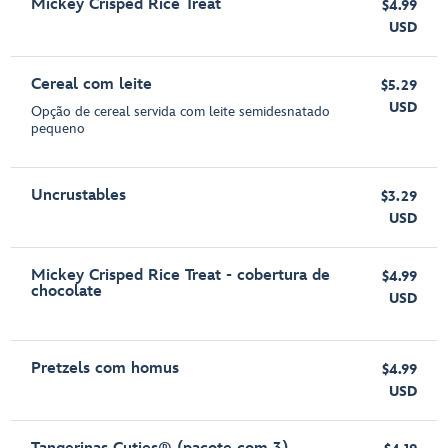
Mickey Crisped Rice Treat
$4.99
USD
Cereal com leite
$5.29
USD
Opção de cereal servida com leite semidesnatado
pequeno
Uncrustables
$3.29
USD
Mickey Crisped Rice Treat - cobertura de
$4.99
chocolate
USD
Pretzels com homus
$4.99
USD