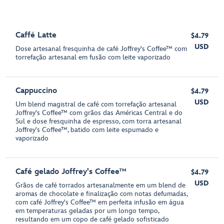
Caffé Latte
$4.79
USD
Dose artesanal fresquinha de café Joffrey's Coffee™ com
torrefação artesanal em fusão com leite vaporizado
Cappuccino
$4.79
USD
Um blend magistral de café com torrefação artesanal
Joffrey's Coffee™ com grãos das Américas Central e do
Sul e dose fresquinha de espresso, com torra artesanal
Joffrey's Coffee™, batido com leite espumado e
vaporizado
Café gelado Joffrey's Coffee™
$4.79
USD
Grãos de café torrados artesanalmente em um blend de
aromas de chocolate e finalização com notas defumadas,
com café Joffrey's Coffee™ em perfeita infusão em água
em temperaturas geladas por um longo tempo,
resultando em um copo de café gelado sofisticado