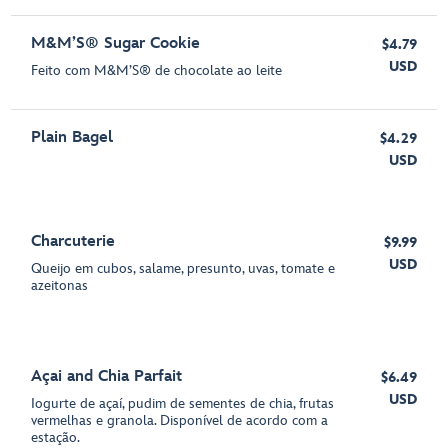
M&M’S® Sugar Cookie
$4.79
USD
Feito com M&M’S® de chocolate ao leite
Plain Bagel
$4.29
USD
Charcuterie
$9.99
USD
Queijo em cubos, salame, presunto, uvas, tomate e
azeitonas
Açai and Chia Parfait
$6.49
USD
Iogurte de açaí, pudim de sementes de chia, frutas
vermelhas e granola. Disponível de acordo com a
estação.