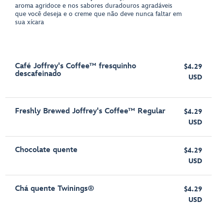
aroma agridoce e nos sabores duradouros agradáveis
que você deseja e o creme que não deve nunca faltar em
sua xícara
Café Joffrey's Coffee™ fresquinho
$4.29
descafeinado
USD
Freshly Brewed Joffrey's Coffee™ Regular
$4.29
USD
Chocolate quente
$4.29
USD
Chá quente Twinings®
$4.29
USD