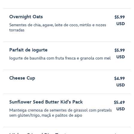
Overnight Oats
$5.99
USD
Sementes de chia, agave, leite de coco, mirtilo e nozes
torradas
Parfait de iogurte
$5.99
USD
Iogurte de baunilha com fruta fresca e granola com mel
Cheese Cup
$4.99
USD
Sunflower Seed Butter Kid's Pack
$5.49
USD
Manteiga cremosa de sementes de girassol com pretzels
sem glúten/trigo, maçã e palitos de aipo