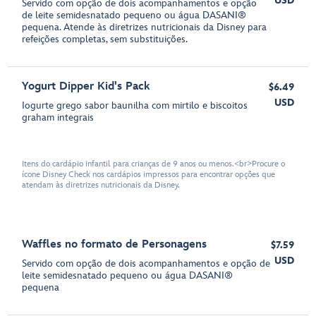
USD
Servido com opção de dois acompanhamentos e opção
de leite semidesnatado pequeno ou água DASANI®
pequena. Atende às diretrizes nutricionais da Disney para
refeições completas, sem substituições.
Yogurt Dipper Kid's Pack
$6.49
USD
Iogurte grego sabor baunilha com mirtilo e biscoitos
graham integrais
Itens do cardápio infantil para crianças de 9 anos ou menos.<br>Procure o
ícone Disney Check nos cardápios impressos para encontrar opções que
atendam às diretrizes nutricionais da Disney.
Waffles no formato de Personagens
$7.59
USD
Servido com opção de dois acompanhamentos e opção de
leite semidesnatado pequeno ou água DASANI®
pequena