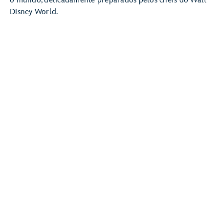
o mundo, delicadamente preparados pelos chefs do Walt
Disney World.