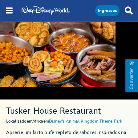
Ingressos
Converter
Tusker House Restaurant
Localizado
em
Africa
em
Disney's Animal Kingdom Theme Park
Aprecie um farto bufê repleto de sabores inspirados na