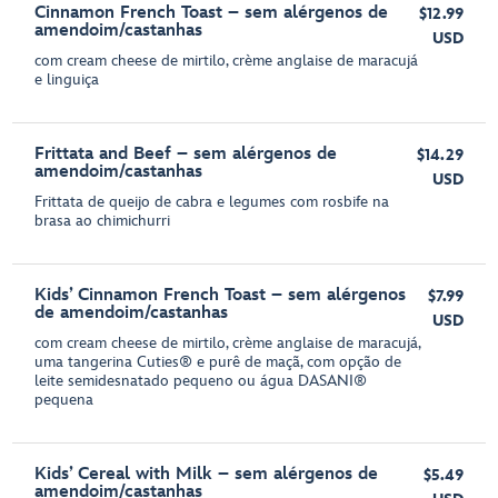
Cinnamon French Toast – sem alérgenos de
$12.99
amendoim/castanhas
USD
com cream cheese de mirtilo, crème anglaise de maracujá
e linguiça
Frittata and Beef – sem alérgenos de
$14.29
amendoim/castanhas
USD
Frittata de queijo de cabra e legumes com rosbife na
brasa ao chimichurri
Kids’ Cinnamon French Toast – sem alérgenos
$7.99
de amendoim/castanhas
USD
com cream cheese de mirtilo, crème anglaise de maracujá,
uma tangerina Cuties® e purê de maçã, com opção de
leite semidesnatado pequeno ou água DASANI®
pequena
Kids’ Cereal with Milk – sem alérgenos de
$5.49
amendoim/castanhas