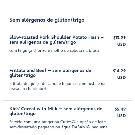
Sem alérgenos de glúten/trigo
Slow-roasted Pork Shoulder Potato Hash –
$13.29
sem alérgenos de glúten/trigo
USD
com linguiça chorizo e molho de cebola na brasa
Frittata and Beef – sem alérgenos de
$14.29
glúten/trigo
USD
Frittata de queijo de cabra e legumes com rosbife na
brasa ao chimichurri
Kids’ Cereal with Milk – sem alérgenos de
$5.49
glúten/trigo
USD
Servido com uma tangerina Cuties® e opção de leite
semidesnatado pequeno ou água DASANI® pequena