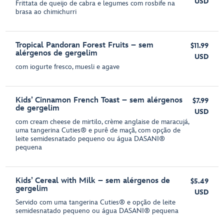
USD
Frittata de queijo de cabra e legumes com rosbife na
brasa ao chimichurri
Tropical Pandoran Forest Fruits – sem
$11.99
alérgenos de gergelim
USD
com iogurte fresco, muesli e agave
Kids’ Cinnamon French Toast – sem alérgenos
$7.99
de gergelim
USD
com cream cheese de mirtilo, crème anglaise de maracujá,
uma tangerina Cuties® e purê de maçã, com opção de
leite semidesnatado pequeno ou água DASANI®
pequena
Kids’ Cereal with Milk – sem alérgenos de
$5.49
gergelim
USD
Servido com uma tangerina Cuties® e opção de leite
semidesnatado pequeno ou água DASANI® pequena