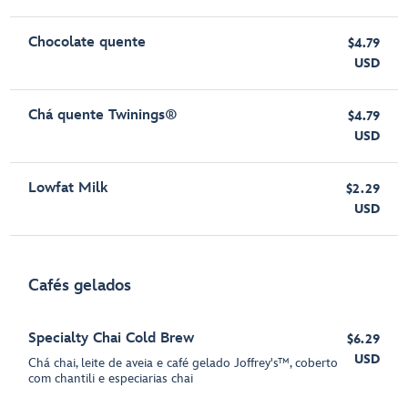
Chocolate quente
$4.79
USD
Chá quente Twinings®
$4.79
USD
Lowfat Milk
$2.29
USD
Cafés gelados
Specialty Chai Cold Brew
$6.29
USD
Chá chai, leite de aveia e café gelado Joffrey's™, coberto
com chantili e especiarias chai