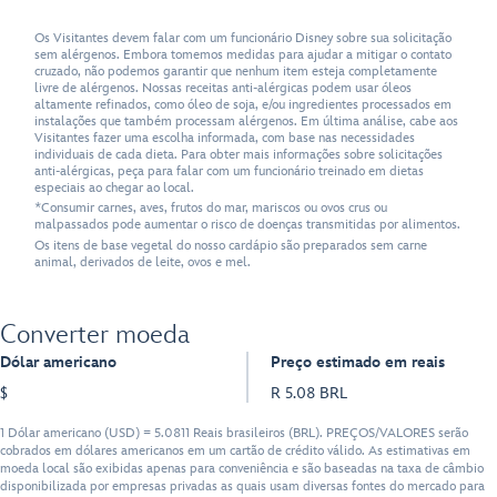
Os Visitantes devem falar com um funcionário Disney sobre sua solicitação
sem alérgenos. Embora tomemos medidas para ajudar a mitigar o contato
cruzado, não podemos garantir que nenhum item esteja completamente
livre de alérgenos. Nossas receitas anti-alérgicas podem usar óleos
altamente refinados, como óleo de soja, e/ou ingredientes processados em
instalações que também processam alérgenos. Em última análise, cabe aos
Visitantes fazer uma escolha informada, com base nas necessidades
individuais de cada dieta. Para obter mais informações sobre solicitações
anti-alérgicas, peça para falar com um funcionário treinado em dietas
especiais ao chegar ao local.
*Consumir carnes, aves, frutos do mar, mariscos ou ovos crus ou
malpassados pode aumentar o risco de doenças transmitidas por alimentos.
Os itens de base vegetal do nosso cardápio são preparados sem carne
animal, derivados de leite, ovos e mel.
Converter moeda
Dólar americano
Preço estimado em reais
$
R 5.08 BRL
1 Dólar americano (USD) = 5.0811 Reais brasileiros (BRL). PREÇOS/VALORES serão
cobrados em dólares americanos em um cartão de crédito válido. As estimativas em
moeda local são exibidas apenas para conveniência e são baseadas na taxa de câmbio
disponibilizada por empresas privadas as quais usam diversas fontes do mercado para