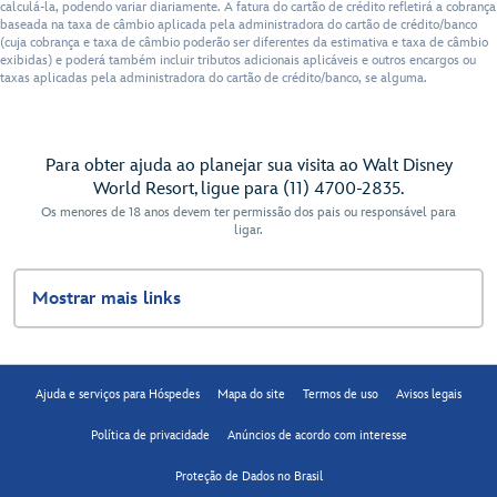
calculá-la, podendo variar diariamente. A fatura do cartão de crédito refletirá a cobrança
baseada na taxa de câmbio aplicada pela administradora do cartão de crédito/banco
(cuja cobrança e taxa de câmbio poderão ser diferentes da estimativa e taxa de câmbio
exibidas) e poderá também incluir tributos adicionais aplicáveis e outros encargos ou
taxas aplicadas pela administradora do cartão de crédito/banco, se alguma.
Para obter ajuda ao planejar sua visita ao Walt Disney
World Resort, ligue para (11) 4700-2835.
Os menores de 18 anos devem ter permissão dos pais ou responsável para
ligar.
Mostrar mais links
Ajuda e serviços para Hóspedes
Mapa do site
Termos de uso
Avisos legais
Política de privacidade
Anúncios de acordo com interesse
Proteção de Dados no Brasil