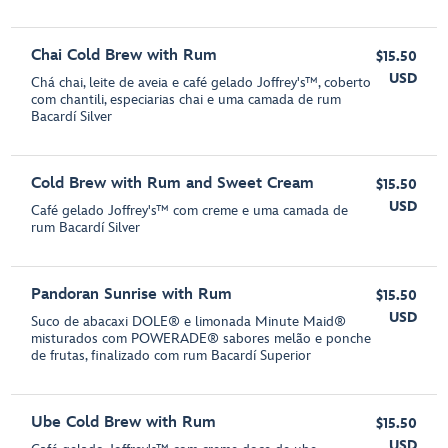
Chai Cold Brew with Rum
$15.50
USD
Chá chai, leite de aveia e café gelado Joffrey's™, coberto
com chantili, especiarias chai e uma camada de rum
Bacardí Silver
Cold Brew with Rum and Sweet Cream
$15.50
USD
Café gelado Joffrey's™ com creme e uma camada de
rum Bacardí Silver
Pandoran Sunrise with Rum
$15.50
USD
Suco de abacaxi DOLE® e limonada Minute Maid®
misturados com POWERADE® sabores melão e ponche
de frutas, finalizado com rum Bacardí Superior
Ube Cold Brew with Rum
$15.50
USD