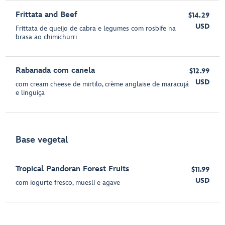
Frittata and Beef
$14.29
USD
Frittata de queijo de cabra e legumes com rosbife na
brasa ao chimichurri
Rabanada com canela
$12.99
USD
com cream cheese de mirtilo, crème anglaise de maracujá
e linguiça
Base vegetal
Tropical Pandoran Forest Fruits
$11.99
USD
com iogurte fresco, muesli e agave