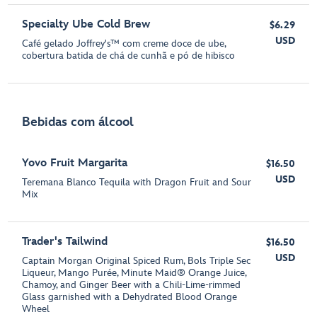
Specialty Ube Cold Brew
$6.29
USD
Café gelado Joffrey's™ com creme doce de ube,
cobertura batida de chá de cunhã e pó de hibisco
Bebidas com álcool
Yovo Fruit Margarita
$16.50
USD
Teremana Blanco Tequila with Dragon Fruit and Sour
Mix
Trader's Tailwind
$16.50
USD
Captain Morgan Original Spiced Rum, Bols Triple Sec
Liqueur, Mango Purée, Minute Maid® Orange Juice,
Chamoy, and Ginger Beer with a Chili-Lime-rimmed
Glass garnished with a Dehydrated Blood Orange
Wheel