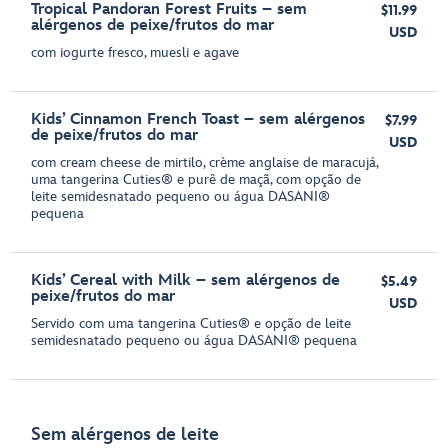
Tropical Pandoran Forest Fruits – sem
$11.99
alérgenos de peixe/frutos do mar
USD
com iogurte fresco, muesli e agave
Kids’ Cinnamon French Toast – sem alérgenos
$7.99
de peixe/frutos do mar
USD
com cream cheese de mirtilo, crème anglaise de maracujá,
uma tangerina Cuties® e purê de maçã, com opção de
leite semidesnatado pequeno ou água DASANI®
pequena
Kids’ Cereal with Milk – sem alérgenos de
$5.49
peixe/frutos do mar
USD
Servido com uma tangerina Cuties® e opção de leite
semidesnatado pequeno ou água DASANI® pequena
Sem alérgenos de leite