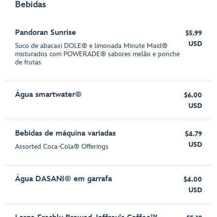
Bebidas
Pandoran Sunrise
$5.99
USD
Suco de abacaxi DOLE® e limonada Minute Maid®
misturados com POWERADE® sabores melão e ponche
de frutas
Água smartwater®
$6.00
USD
Bebidas de máquina variadas
$4.79
USD
Assorted Coca-Cola® Offerings
Água DASANI® em garrafa
$4.00
USD