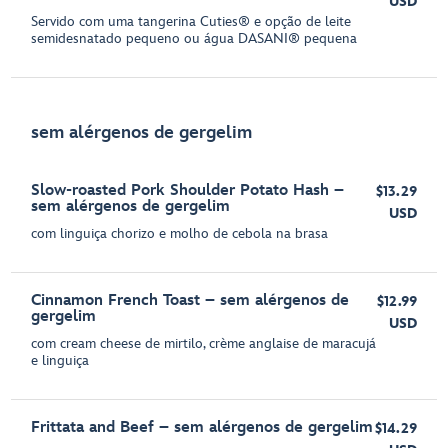
USD
Servido com uma tangerina Cuties® e opção de leite
semidesnatado pequeno ou água DASANI® pequena
sem alérgenos de gergelim
Slow-roasted Pork Shoulder Potato Hash –
$13.29
sem alérgenos de gergelim
USD
com linguiça chorizo e molho de cebola na brasa
Cinnamon French Toast – sem alérgenos de
$12.99
gergelim
USD
com cream cheese de mirtilo, crème anglaise de maracujá
e linguiça
Frittata and Beef – sem alérgenos de gergelim
$14.29