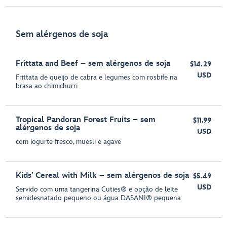
Sem alérgenos de soja
Frittata and Beef – sem alérgenos de soja
$14.29
USD
Frittata de queijo de cabra e legumes com rosbife na
brasa ao chimichurri
Tropical Pandoran Forest Fruits – sem
$11.99
alérgenos de soja
USD
com iogurte fresco, muesli e agave
Kids’ Cereal with Milk – sem alérgenos de soja
$5.49
USD
Servido com uma tangerina Cuties® e opção de leite
semidesnatado pequeno ou água DASANI® pequena