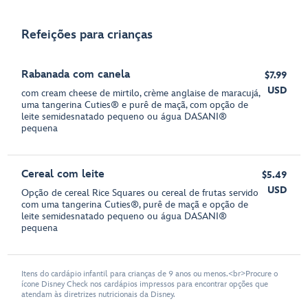
Refeições para crianças
Rabanada com canela
$7.99
USD
com cream cheese de mirtilo, crème anglaise de maracujá,
uma tangerina Cuties® e purê de maçã, com opção de
leite semidesnatado pequeno ou água DASANI®
pequena
Cereal com leite
$5.49
USD
Opção de cereal Rice Squares ou cereal de frutas servido
com uma tangerina Cuties®, purê de maçã e opção de
leite semidesnatado pequeno ou água DASANI®
pequena
Itens do cardápio infantil para crianças de 9 anos ou menos.<br>Procure o
ícone Disney Check nos cardápios impressos para encontrar opções que
atendam às diretrizes nutricionais da Disney.