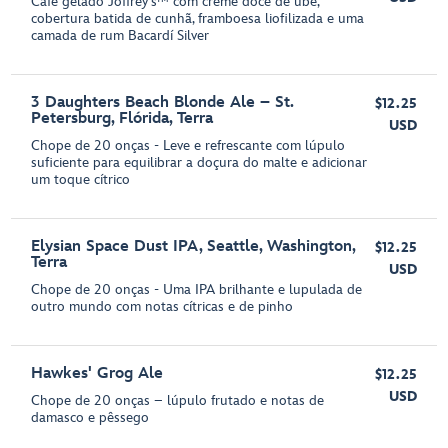
Café gelado Joffrey's™ com creme doce de ube,
cobertura batida de cunhã, framboesa liofilizada e uma
camada de rum Bacardí Silver
3 Daughters Beach Blonde Ale – St.
$12.25
Petersburg, Flórida, Terra
USD
Chope de 20 onças - Leve e refrescante com lúpulo
suficiente para equilibrar a doçura do malte e adicionar
um toque cítrico
Elysian Space Dust IPA, Seattle, Washington,
$12.25
Terra
USD
Chope de 20 onças - Uma IPA brilhante e lupulada de
outro mundo com notas cítricas e de pinho
Hawkes' Grog Ale
$12.25
USD
Chope de 20 onças – lúpulo frutado e notas de
damasco e pêssego