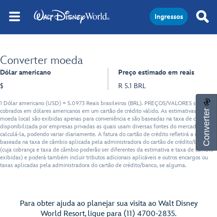
Ingressos
Converter moeda
Dólar americano
Preço estimado em reais
$
R 5.1 BRL
1 Dólar americano (USD) = 5.0973 Reais brasileiros (BRL). PREÇOS/VALORES serão
Converter
cobrados em dólares americanos em um cartão de crédito válido. As estimativas em
moeda local são exibidas apenas para conveniência e são baseadas na taxa de câmbio
disponibilizada por empresas privadas as quais usam diversas fontes do mercado para
calculá-la, podendo variar diariamente. A fatura do cartão de crédito refletirá a cobrança
baseada na taxa de câmbio aplicada pela administradora do cartão de crédito/banco
(cuja cobrança e taxa de câmbio poderão ser diferentes da estimativa e taxa de câmbio
exibidas) e poderá também incluir tributos adicionais aplicáveis e outros encargos ou
taxas aplicadas pela administradora do cartão de crédito/banco, se alguma.
Para obter ajuda ao planejar sua visita ao Walt Disney
World Resort, ligue para (11) 4700-2835.