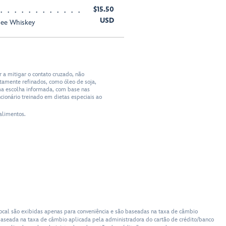
$15.50
USD
see Whiskey
a mitigar o contato cruzado, não
tamente refinados, como óleo de soja,
ma escolha informada, com base nas
cionário treinado em dietas especiais ao
alimentos.
cal são exibidas apenas para conveniência e são baseadas na taxa de câmbio
a baseada na taxa de câmbio aplicada pela administradora do cartão de crédito/banco