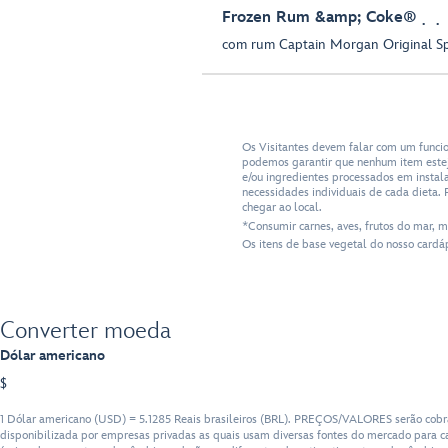
Frozen Rum &amp; Coke®
com rum Captain Morgan Original S
Os Visitantes devem falar com um funcio
podemos garantir que nenhum item esteja
e/ou ingredientes processados em insta
necessidades individuais de cada dieta. 
chegar ao local.
*Consumir carnes, aves, frutos do mar, 
Os itens de base vegetal do nosso cardá
Converter moeda
Dólar americano
$
1 Dólar americano (USD) = 5.1285 Reais brasileiros (BRL). PREÇOS/VALORES serão cobra
disponibilizada por empresas privadas as quais usam diversas fontes do mercado para ca