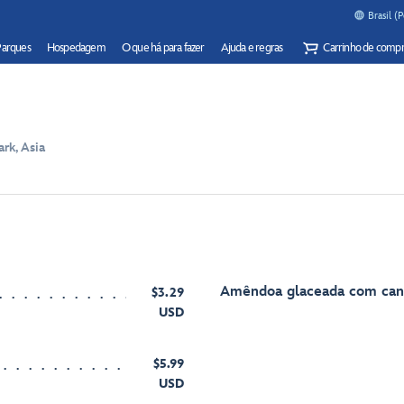
Brasil (
Parques
Hospedagem
O que há para fazer
Ajuda e regras
Carrinho de compr
rk, Asia
Amêndoa glaceada com can
$3.29
USD
$5.99
USD