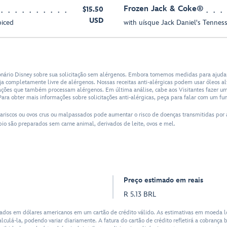
Frozen Jack & Coke®
$15.50
USD
piced
with uísque Jack Daniel's Tennes
nário Disney sobre sua solicitação sem alérgenos. Embora tomemos medidas para ajudar 
 completamente livre de alérgenos. Nossas receitas anti-alérgicas podem usar óleos al
lações que também processam alérgenos. Em última análise, cabe aos Visitantes fazer u
Para obter mais informações sobre solicitações anti-alérgicas, peça para falar com um fun
mariscos ou ovos crus ou malpassados pode aumentar o risco de doenças transmitidas por 
pio são preparados sem carne animal, derivados de leite, ovos e mel.
Preço estimado em reais
R 5.13 BRL
dos em dólares americanos em um cartão de crédito válido. As estimativas em moeda lo
lculá-la, podendo variar diariamente. A fatura do cartão de crédito refletirá a cobranç