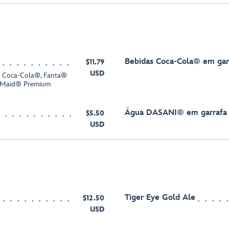
Bebidas Coca-Cola® em gar
$11.79
USD
: Coca-Cola®, Fanta®
e Maid® Premium
Água DASANI® em garrafa
$5.50
USD
Tiger Eye Gold Ale
$12.50
USD