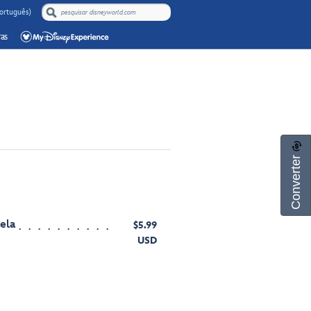
Português)
as
Converter
ela
$5.99
USD