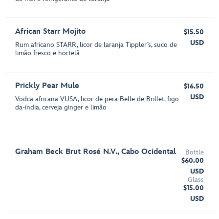
African Starr Mojito
$15.50
USD
Rum africano STARR, licor de laranja Tippler’s, suco de
limão fresco e hortelã
Prickly Pear Mule
$16.50
USD
Vodca africana VUSA, licor de pera Belle de Brillet, figo-
da-índia, cerveja ginger e limão
Graham Beck Brut Rosé N.V., Cabo Ocidental
Bottle
$60.00
USD
Glass
$15.00
USD