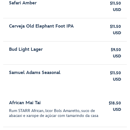
Safari Amber
$11.50
USD
Cerveja Old Elephant Foot IPA
$11.50
USD
Bud Light Lager
$9.50
USD
Samuel Adams Seasonal
$11.50
USD
African Mai Tai
$18.50
USD
Rum STARR African, licor Bols Amaretto, suco de
abacaxi e xarope de açúcar com tamarindo da casa