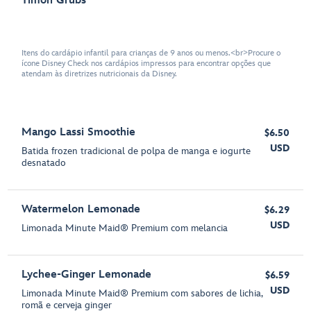
Timon Grubs
Itens do cardápio infantil para crianças de 9 anos ou menos.<br>Procure o
ícone Disney Check nos cardápios impressos para encontrar opções que
atendam às diretrizes nutricionais da Disney.
Mango Lassi Smoothie
$6.50
USD
Batida frozen tradicional de polpa de manga e iogurte
desnatado
Watermelon Lemonade
$6.29
USD
Limonada Minute Maid® Premium com melancia
Lychee-Ginger Lemonade
$6.59
USD
Limonada Minute Maid® Premium com sabores de lichia,
romã e cerveja ginger