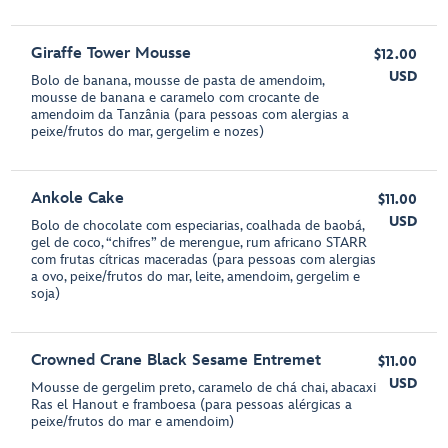
Giraffe Tower Mousse
$12.00
USD
Bolo de banana, mousse de pasta de amendoim,
mousse de banana e caramelo com crocante de
amendoim da Tanzânia (para pessoas com alergias a
peixe/frutos do mar, gergelim e nozes)
Ankole Cake
$11.00
USD
Bolo de chocolate com especiarias, coalhada de baobá,
gel de coco, “chifres” de merengue, rum africano STARR
com frutas cítricas maceradas (para pessoas com alergias
a ovo, peixe/frutos do mar, leite, amendoim, gergelim e
soja)
Crowned Crane Black Sesame Entremet
$11.00
USD
Mousse de gergelim preto, caramelo de chá chai, abacaxi
Ras el Hanout e framboesa (para pessoas alérgicas a
peixe/frutos do mar e amendoim)