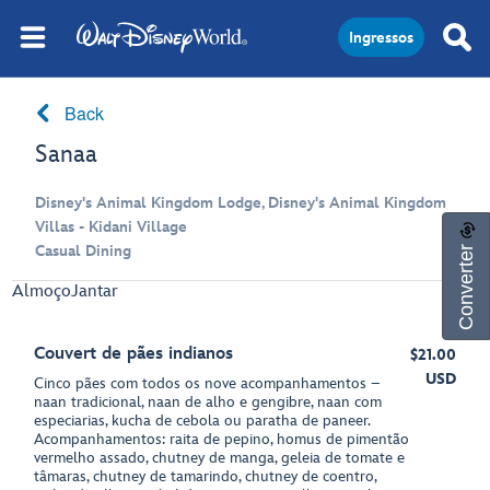
Ingressos
Back
Sanaa
Disney's Animal Kingdom Lodge, Disney's Animal Kingdom
Villas - Kidani Village
Converter
Casual Dining
Almoço
Jantar
Couvert de pães indianos
$21.00
USD
Cinco pães com todos os nove acompanhamentos –
naan tradicional, naan de alho e gengibre, naan com
especiarias, kucha de cebola ou paratha de paneer.
Acompanhamentos: raita de pepino, homus de pimentão
vermelho assado, chutney de manga, geleia de tomate e
tâmaras, chutney de tamarindo, chutney de coentro,