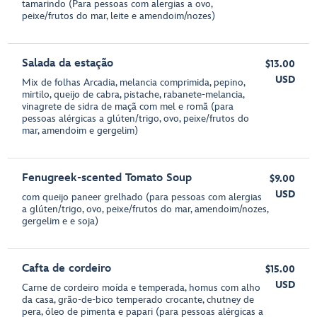
tamarindo (Para pessoas com alergias a ovo,
peixe/frutos do mar, leite e amendoim/nozes)
Salada da estação
$13.00
USD
Mix de folhas Arcadia, melancia comprimida, pepino,
mirtilo, queijo de cabra, pistache, rabanete-melancia,
vinagrete de sidra de maçã com mel e romã (para
pessoas alérgicas a glúten/trigo, ovo, peixe/frutos do
mar, amendoim e gergelim)
Fenugreek-scented Tomato Soup
$9.00
USD
com queijo paneer grelhado (para pessoas com alergias
a glúten/trigo, ovo, peixe/frutos do mar, amendoim/nozes,
gergelim e e soja)
Cafta de cordeiro
$15.00
USD
Carne de cordeiro moída e temperada, homus com alho
da casa, grão-de-bico temperado crocante, chutney de
pera, óleo de pimenta e papari (para pessoas alérgicas a