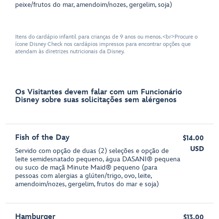
peixe/frutos do mar, amendoim/nozes, gergelim, soja)
Itens do cardápio infantil para crianças de 9 anos ou menos.<br>Procure o
ícone Disney Check nos cardápios impressos para encontrar opções que
atendam às diretrizes nutricionais da Disney.
Os Visitantes devem falar com um Funcionário
Disney sobre suas solicitações sem alérgenos
Fish of the Day
$14.00
USD
Servido com opção de duas (2) seleções e opção de
leite semidesnatado pequeno, água DASANI® pequena
ou suco de maçã Minute Maid® pequeno (para
pessoas com alergias a glúten/trigo, ovo, leite,
amendoim/nozes, gergelim, frutos do mar e soja)
Hamburger
$13.00