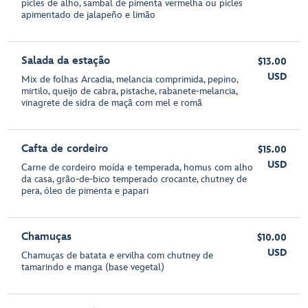
picles de alho, sambal de pimenta vermelha ou picles
apimentado de jalapeño e limão
Salada da estação
$13.00
USD
Mix de folhas Arcadia, melancia comprimida, pepino,
mirtilo, queijo de cabra, pistache, rabanete-melancia,
vinagrete de sidra de maçã com mel e romã
Cafta de cordeiro
$15.00
USD
Carne de cordeiro moída e temperada, homus com alho
da casa, grão-de-bico temperado crocante, chutney de
pera, óleo de pimenta e papari
Chamuças
$10.00
USD
Chamuças de batata e ervilha com chutney de
tamarindo e manga (base vegetal)