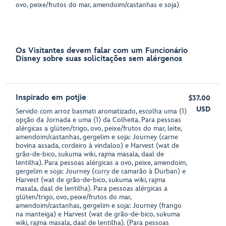
ovo, peixe/frutos do mar, amendoim/castanhas e soja)
Os Visitantes devem falar com um Funcionário
Disney sobre suas solicitações sem alérgenos
Inspirado em potjie
$37.00
USD
Servido com arroz basmati aromatizado, escolha uma (1)
opção da Jornada e uma (1) da Colheita. Para pessoas
alérgicas a glúten/trigo, ovo, peixe/frutos do mar, leite,
amendoim/castanhas, gergelim e soja: Journey (carne
bovina assada, cordeiro à vindaloo) e Harvest (wat de
grão-de-bico, sukuma wiki, rajma masala, daal de
lentilha). Para pessoas alérgicas a ovo, peixe, amendoim,
gergelim e soja: Journey (curry de camarão à Durban) e
Harvest (wat de grão-de-bico, sukuma wiki, rajma
masala, daal de lentilha). Para pessoas alérgicas a
glúten/trigo, ovo, peixe/frutos do mar,
amendoim/castanhas, gergelim e soja: Journey (frango
na manteiga) e Harvest (wat de grão-de-bico, sukuma
wiki, rajma masala, daal de lentilha). (Para pessoas