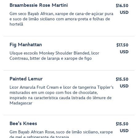
Braambessie Rose Martini
$16.50
USD
Gim seco Bayab African, xarope de cana-de-açúcar pura
e suco de limão siciliano com amora-preta e folhas de
hortelã
Fig Manhattan
$17.50
USD
Uísque escocês Monkey Shoulder Blended, licor
Cointreau, bitter de laranja e xarope de figo
Painted Lemur
$15.50
USD
Licor Amarula Fruit Cream e licor de tangerina Tippler's
misturados em um copo com fios de chocolate,
inspirado na característica cauda listrada do lêmure de
Madagascar
Bee's Knees
$15.50
USD
Gim Bayab African Rose, suco de limão siciliano, xarope
de mel e refrigerante de toranja