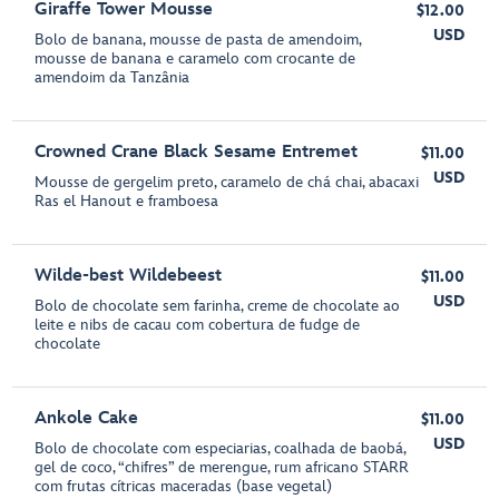
Giraffe Tower Mousse
$12.00
USD
Bolo de banana, mousse de pasta de amendoim,
mousse de banana e caramelo com crocante de
amendoim da Tanzânia
Crowned Crane Black Sesame Entremet
$11.00
USD
Mousse de gergelim preto, caramelo de chá chai, abacaxi
Ras el Hanout e framboesa
Wilde-best Wildebeest
$11.00
USD
Bolo de chocolate sem farinha, creme de chocolate ao
leite e nibs de cacau com cobertura de fudge de
chocolate
Ankole Cake
$11.00
USD
Bolo de chocolate com especiarias, coalhada de baobá,
gel de coco, “chifres” de merengue, rum africano STARR
com frutas cítricas maceradas (base vegetal)