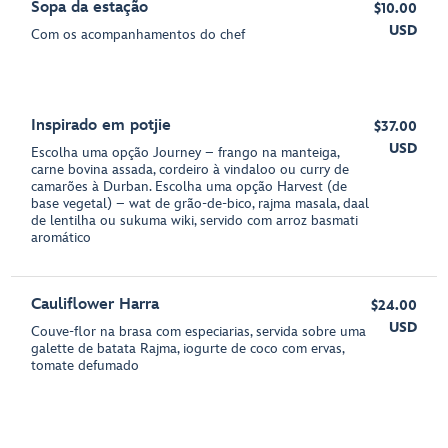
Sopa da estação
$10.00
USD
Com os acompanhamentos do chef
Inspirado em potjie
$37.00
USD
Escolha uma opção Journey – frango na manteiga,
carne bovina assada, cordeiro à vindaloo ou curry de
camarões à Durban. Escolha uma opção Harvest (de
base vegetal) – wat de grão-de-bico, rajma masala, daal
de lentilha ou sukuma wiki, servido com arroz basmati
aromático
Cauliflower Harra
$24.00
USD
Couve-flor na brasa com especiarias, servida sobre uma
galette de batata Rajma, iogurte de coco com ervas,
tomate defumado