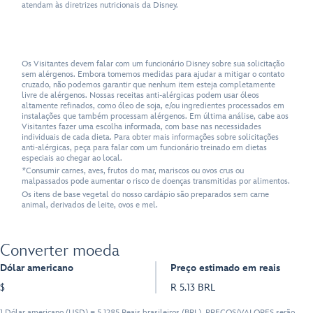
atendam às diretrizes nutricionais da Disney.
Os Visitantes devem falar com um funcionário Disney sobre sua solicitação
sem alérgenos. Embora tomemos medidas para ajudar a mitigar o contato
cruzado, não podemos garantir que nenhum item esteja completamente
livre de alérgenos. Nossas receitas anti-alérgicas podem usar óleos
altamente refinados, como óleo de soja, e/ou ingredientes processados em
instalações que também processam alérgenos. Em última análise, cabe aos
Visitantes fazer uma escolha informada, com base nas necessidades
individuais de cada dieta. Para obter mais informações sobre solicitações
anti-alérgicas, peça para falar com um funcionário treinado em dietas
especiais ao chegar ao local.
*Consumir carnes, aves, frutos do mar, mariscos ou ovos crus ou
malpassados pode aumentar o risco de doenças transmitidas por alimentos.
Os itens de base vegetal do nosso cardápio são preparados sem carne
animal, derivados de leite, ovos e mel.
Converter moeda
Dólar americano
Preço estimado em reais
$
R 5.13 BRL
1 Dólar americano (USD) = 5.1285 Reais brasileiros (BRL). PREÇOS/VALORES serão