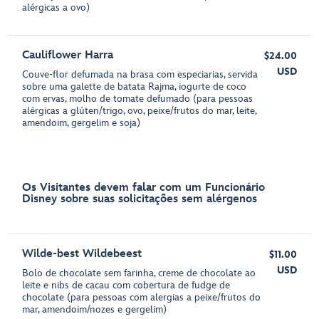
alérgicas a ovo)
Cauliflower Harra
$24.00
USD
Couve-flor defumada na brasa com especiarias, servida
sobre uma galette de batata Rajma, iogurte de coco
com ervas, molho de tomate defumado (para pessoas
alérgicas a glúten/trigo, ovo, peixe/frutos do mar, leite,
amendoim, gergelim e soja)
Os Visitantes devem falar com um Funcionário
Disney sobre suas solicitações sem alérgenos
Wilde-best Wildebeest
$11.00
USD
Bolo de chocolate sem farinha, creme de chocolate ao
leite e nibs de cacau com cobertura de fudge de
chocolate (para pessoas com alergias a peixe/frutos do
mar, amendoim/nozes e gergelim)